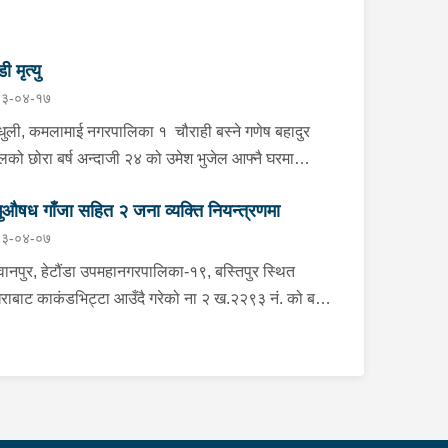
डी मृत्यु
३-०४-१७
्धुली, कमलामाई नगरपालिका १ चौराही बस्ने गणेष बहादुर
ेलको छोरा बर्ष अन्दाजी २४ को उमेश भुजेल आफ्नै घरमा
लनको डोरीले पासो लगाई झुण्डी मृत अवस्थामा रहेको खबर
ुऔषध गाँजा सहित २ जना व्यक्ति नियन्त्रणमा
ाप्त हुनासाथ प्रहरी टोली खटिगई घटनास्थलमा मुचुल्का
३-०४-०७
त थप अनुसन्धान कार्य भइरहेको ।
ानपुर, हेटौंडा उपमहानगरपालिका-१९, बस्तिपुर स्थित
राबाट काकंडभिट्टा आउँदै गरेको ना २ ख.२२९३ नं. को बस
ा खानको लागि माउन्ट दिपज्योती भोजनालयमा रोकि खाना
 गन्तब्य तर्फ जाने क्रममा सोही स्थानमा बसको अन्तिम सिट
कै बसको भित्र १ वटा सेतो बोरा र १ वटा कालो झोला
ास्मद अवस्थामा देखि बसको कन्टेक्टरले तत्कालै जानकारी
उना साथ जिल्ला प्रहरी कार्यलय मकवानपुरबाट प्रहरी