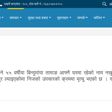
प्रहरी कन्ट्रोल : १००, टोल फ्री नं.: १६६०५७५२१००
ा
समाचार
सुरक्षा तथा बचाव
सूचनाहरु
सम्पर्क
करियर
े ५५ वर्षीया बिन्दुमांया तामाङ आफ्नै घरमा रहेको नाम नखु
र ल्याइएकोमा निजको उपचारको क्रममा मृत्यु भएको छ । सो