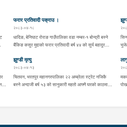
फरार प्रतिवादी पक्राउ ।
झुण्
२०८३-०४-१८
२०८
्ट
धादिङ, बेनिघाट रोराङ गाउँपालिका वडा नम्बर-१ बोन्द्री बस्ने
सिन
बैंकिङ कसुर मुद्दाको फरार प्रतिवादी बर्ष ४४ को सुर्य बहादुर
भुज
तामाङलाई प्रहरी टोलीले पक्राउ गरेको ।
नाई
झुण्डी मृत्यु
लाग
प्र
२०८३-०४-१३
२०८
माई
सहि
िर
चितवन, भरतपुर महानगरपालिका २२ अम्ब्रेला स्ट्रेट नजिकै
मकव
चन
बस्ने अन्दाजी बर्ष ५३ को सानुकारी महतो आफ्नै घरको काठमा
पोख
सलको पासो लगाइ झुन्डि मृत्यु भएको भन्ने खबर प्राप्त हुनासाथ
खान
ंका
प्रहरी टोली खटिगई घटनास्थलमा मुचुल्का सहित थप
खाई
बामा
ला
अनुसन्धान कार्य भइरहेको ।
नजि
ो
 छ ।
शंक
गरा