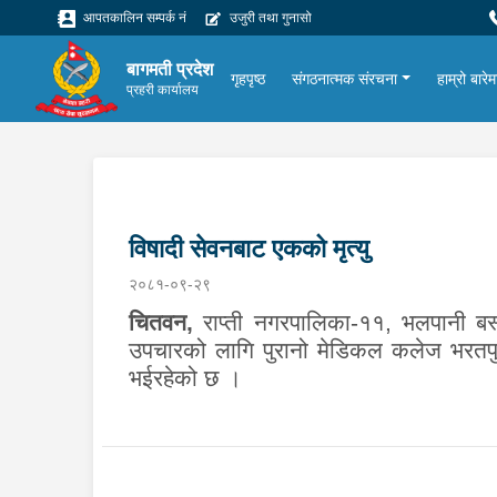
आपतकालिन सम्पर्क नं
उजुरी तथा गुनासो
बागमती प्रदेश
गृहपृष्ठ
संगठनात्मक संरचना
हाम्रो बारेम
प्रहरी कार्यालय
विषादी सेवनबाट एकको मृत्यु
२०८१-०९-२९
चितवन
,
राप्ती नगरपालिका-११, भलपानी बस्न
उपचारको लागि पुरानो मेडिकल कलेज भरतपु
भईरहेको छ ।