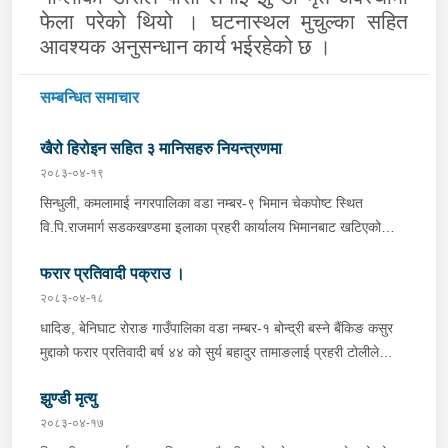
फेला परेको थियो । घटनास्थल मुचुल्का सहित
आवश्यक अनुसन्धान कार्य भईरहेको छ ।
सम्बन्धित समाचार
खैरो हिरोइन सहित ३ मानिसहरु नियन्त्रणमा
२०८३-०४-१९
सिन्धुली, कमलामाई नगरपालिका वडा नम्बर-९ भिमान चेकपोष्ट स्थित
वि.पि.राजमार्ग सडकखण्डमा इलाका प्रहरी कार्यालय भिमानबाट खटिएको
ट्राफिक सहितको टोली र लागु औषध नियन्त्रण व्यूरो शाखा कार्यालय,
फरार प्रतिवादी पक्राउ ।
बर्दिवासको संयुक्त टोलीले मोरङबाट काठमाण्डौ तर्फ जाँदै गरेको चालक
सिन्धुली कमलामाई नगरपालिका वडा नम्बर- १२ बस्ने बर्ष अन्दाजी-२९ को
२०८३-०४-१८
चन्द्र बहादुर माझीले चलाएको म.प्र. व०४-००१ ज ००८६ नं. को
धादिङ, बेनिघाट रोराङ गाउँपालिका वडा नम्बर-१ बोन्द्री बस्ने बैंकिङ कसुर
यात्रुबाहक E.V. हायसमा सवार जिल्ला सिराह मिर्चैया नगरपालिका-५ बस्ने
मुद्दाको फरार प्रतिवादी बर्ष ४४ को सुर्य बहादुर तामाङलाई प्रहरी टोलीले
बर्ष अन्दाजी-२० को सन्देश यादवलाई शंका लागि चेकजाचँ गर्दा निजले
पक्राउ गरेको ।
ल्याएको तरकारीको बोरा भित्र डब्बामा प्लास्टिकले पोका पारी लुकाई छिपाई
झुण्डी मृत्यु
ल्याएको लागु औषध खैरो हिरोइन जस्तो देखिने गिलो पदार्थ ४५.१९० फेला
२०८३-०४-१७
पारी नियन्त्रणमा लिई सोधपुछ गर्दा पछाडी मोटरसाइकलमा सवार चालक