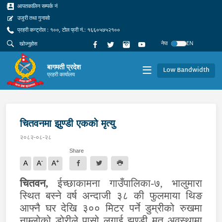
आपतकालिन सम्पर्क नं
उजुरी तथा गुनासो
प्रहरी कन्ट्रोल : १००, टोल फ्री नं.: १६६०५७५२१००
नेपा
EN
बागमती प्रदेश
Low Bandwidth
प्रहरी कार्यालय
चितवनमा झुण्डी एकको मृत्यु
२०८२-०८-२८
Share
-
+
A
A
A
चितवन
,
ईच्छाकामना गा
उँ
पा
लिका-
७
,
भालुमारा
स्थित
बस्ने वर्ष अ
न्दाजी
३८ की फुलमाया थिङ
आफ्नै घर देखि ३०० मिटर पर्ने डुम्रीको रुखमा
नाम्लोको डोरी
ले
पासो लगाई झुण्डी मृत
अवस्थामा