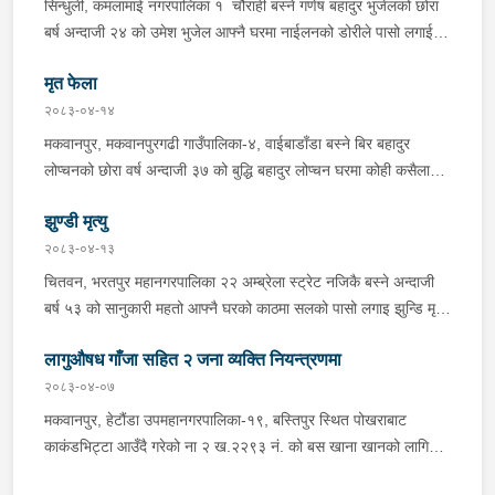
सिन्धुली, कमलामाई नगरपालिका १ चौराही बस्ने गणेष बहादुर भुजेलको छोरा
अभिषेक कुमार साह र सवार राहुल कुमार मण्डलले उक्त सामान दिई पठाएको
बर्ष अन्दाजी २४ को उमेश भुजेल आफ्नै घरमा नाईलनको डोरीले पासो लगाई
भनि खुल्न आएको हुँदा मोटरसाइकल सहित निजहरुलाई नियन्त्रणमा लिई थप
झुण्डी मृत अवस्थामा रहेको खबर प्राप्त हुनासाथ प्रहरी टोली खटिगई
अनुसन्धान कार्य भईरहेको ।
मृत फेला
घटनास्थलमा मुचुल्का सहित थप अनुसन्धान कार्य भइरहेको ।
२०८३-०४-१४
मकवानपुर, मकवानपुरगढी गाउँपालिका-४, वाईबाडाँडा बस्ने बिर बहादुर
लोप्चनको छोरा वर्ष अन्दाजी ३७ को बुद्धि बहादुर लोप्चन घरमा कोही कसैलाई
जानकारी नगराई सम्पर्क विहिन रहेकोमा आफ्नतले खोत तलास गर्ने क्रममा
झुण्डी मृत्यु
मिति २०८३।०४।१४ गते सोहि स्थित कुसुमटार खोल्सामा घोप्टो परी मृत
अवस्थामा फेला परेको । यस घटना सम्बन्धमा थप अनुसन्धान कार्य भईरहेको
२०८३-०४-१३
छ ।
चितवन, भरतपुर महानगरपालिका २२ अम्ब्रेला स्ट्रेट नजिकै बस्ने अन्दाजी
बर्ष ५३ को सानुकारी महतो आफ्नै घरको काठमा सलको पासो लगाइ झुन्डि मृत्यु
भएको भन्ने खबर प्राप्त हुनासाथ प्रहरी टोली खटिगई घटनास्थलमा मुचुल्का
लागुऔषध गाँजा सहित २ जना व्यक्ति नियन्त्रणमा
सहित थप अनुसन्धान कार्य भइरहेको ।
२०८३-०४-०७
मकवानपुर, हेटौंडा उपमहानगरपालिका-१९, बस्तिपुर स्थित पोखराबाट
काकंडभिट्टा आउँदै गरेको ना २ ख.२२९३ नं. को बस खाना खानको लागि
माउन्ट दिपज्योती भोजनालयमा रोकि खाना खाई गन्तब्य तर्फ जाने क्रममा सोही