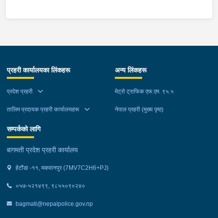
स्थानमा बसको अन्तिम सिट नजिकै बसको भित्र १ वटा सेतो बोरा र १ वटा
कालो झोला शंकास्मद अवस्थामा देखि बसको कन्टेक्टरले तत्कालै जानकारी
गराउना साथ जिल्ला प्रहरी कार्यलय मकवानपुरबाट प्रहरी निरीक्षकको
कमाण्डमा ७ जनाको टोली खटि गई हेर्दा सेतो बोरा र कालो झोला भित्र
लागुऔषध गाँजा २६ किलोग्राम २० ग्राम फेला परेको । लागुऔषध सहित
जिल्ला मकवानपुर मनहरी गाउँपालिका-३, पाल दमार बस्ने वर्ष अन्दाजी २२ को
प्रहरी कार्यालयका लिंकहरू
अन्य लिंकहरू
समिर मोक्तान र सोहि हेटौंडा उपमहानगरपालिका-१९, बस्तिपुर बस्ने वर्ष
अन्दाजी २० को आशिष लामालाई नियन्त्रणमा लिई थप अनुसन्धान कार्य
प्रदेश प्रहरी
मेट्रो ट्राफिक एफ.एम. ९५.५
भईरहेको छ ।
तालिम प्रदायक प्रहरी कार्यालयहरू
नेपाल प्रहरी (मुख्य पृष्ठ)
सम्पर्कको लागि
बागमती प्रदेश प्रहरी कार्यालय
हेटौंडा -११, मकवानपुर (7MV7C2H6+PJ)
०५७-५२१४९९, ९८५५०९०२४०
bagmati@nepalpolice.gov.np