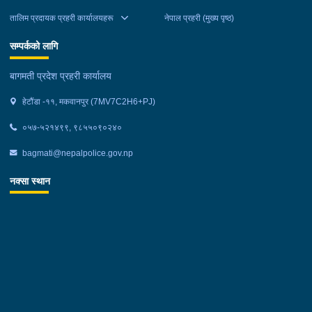
तालिम प्रदायक प्रहरी कार्यालयहरू
नेपाल प्रहरी (मुख्य पृष्ठ)
सम्पर्कको लागि
बागमती प्रदेश प्रहरी कार्यालय
हेटौंडा -११, मकवानपुर (7MV7C2H6+PJ)
०५७-५२१४९९, ९८५५०९०२४०
bagmati@nepalpolice.gov.np
नक्सा स्थान