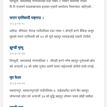
सिन्धुली, कमलामाई नगरपालिका वडा नम्बर-९ भिमान चेकपोष्ट स्थित
वि.पि.राजमार्ग सडकखण्डमा इलाका प्रहरी कार्यालय भिमानबाट खटिएको
ट्राफिक सहितको टोली र लागु औषध नियन्त्रण व्यूरो शाखा कार्यालय,
फरार प्रतिवादी पक्राउ ।
बर्दिवासको संयुक्त टोलीले मोरङबाट काठमाण्डौ तर्फ जाँदै गरेको चालक
सिन्धुली कमलामाई नगरपालिका वडा नम्बर- १२ बस्ने बर्ष अन्दाजी-२९ को
२०८३-०४-१८
चन्द्र बहादुर माझीले चलाएको म.प्र. व०४-००१ ज ००८६ नं. को
धादिङ, बेनिघाट रोराङ गाउँपालिका वडा नम्बर-१ बोन्द्री बस्ने बैंकिङ कसुर
यात्रुबाहक E.V. हायसमा सवार जिल्ला सिराह मिर्चैया नगरपालिका-५ बस्ने
मुद्दाको फरार प्रतिवादी बर्ष ४४ को सुर्य बहादुर तामाङलाई प्रहरी टोलीले
बर्ष अन्दाजी-२० को सन्देश यादवलाई शंका लागि चेकजाचँ गर्दा निजले
पक्राउ गरेको ।
ल्याएको तरकारीको बोरा भित्र डब्बामा प्लास्टिकले पोका पारी लुकाई छिपाई
झुण्डी मृत्यु
ल्याएको लागु औषध खैरो हिरोइन जस्तो देखिने गिलो पदार्थ ४५.१९० फेला
२०८३-०४-१७
पारी नियन्त्रणमा लिई सोधपुछ गर्दा पछाडी मोटरसाइकलमा सवार चालक
सिन्धुली, कमलामाई नगरपालिका १ चौराही बस्ने गणेष बहादुर भुजेलको छोरा
अभिषेक कुमार साह र सवार राहुल कुमार मण्डलले उक्त सामान दिई पठाएको
बर्ष अन्दाजी २४ को उमेश भुजेल आफ्नै घरमा नाईलनको डोरीले पासो लगाई
भनि खुल्न आएको हुँदा मोटरसाइकल सहित निजहरुलाई नियन्त्रणमा लिई थप
झुण्डी मृत अवस्थामा रहेको खबर प्राप्त हुनासाथ प्रहरी टोली खटिगई
अनुसन्धान कार्य भईरहेको ।
मृत फेला
घटनास्थलमा मुचुल्का सहित थप अनुसन्धान कार्य भइरहेको ।
२०८३-०४-१४
मकवानपुर, मकवानपुरगढी गाउँपालिका-४, वाईबाडाँडा बस्ने बिर बहादुर
लोप्चनको छोरा वर्ष अन्दाजी ३७ को बुद्धि बहादुर लोप्चन घरमा कोही कसैलाई
जानकारी नगराई सम्पर्क विहिन रहेकोमा आफ्नतले खोत तलास गर्ने क्रममा