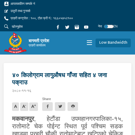
आपतकालिन सम्पर्क नं
उजुरी तथा गुनासो
प्रहरी कन्ट्रोल : १००, टोल फ्री नं.: १६६०५७५२१००
नेपा
EN
बागमती प्रदेश
Low Bandwidth
प्रहरी कार्यालय
४० किलोग्राम लागुऔषध गाँजा सहित ४ जना
पक्राउ
२०८०-११-१६
Share
-
+
A
A
A
मकवानपुर
, हेटौंडा उपमहानगरपालिका-१५,
रातोमाटे चेक पोईन्ट स्थित पूर्व पश्चिम सडक
खण्डमा प्रहरी चौकी रातोमाटेबाट खटिएको चेकिङ