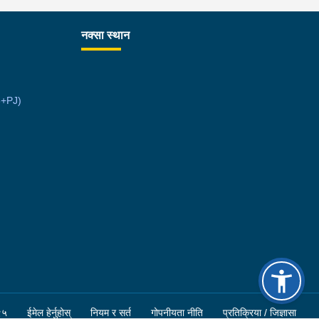
उना साथ जिल्ला प्रहरी कार्यलय मकवानपुरबाट प्रहरी
ीक्षकको कमाण्डमा ७ जनाको टोली खटि गई हेर्दा सेतो बोरा र
नक्सा स्थान
ो झोला भित्र लागुऔषध गाँजा २६ किलोग्राम २० ग्राम
ा परेको । लागुऔषध सहित जिल्ला मकवानपुर मनहरी
ँपालिका-३, पाल दमार बस्ने वर्ष अन्दाजी २२ को समिर
6+PJ)
्तान र सोहि हेटौंडा उपमहानगरपालिका-१९, बस्तिपुर बस्ने
ष अन्दाजी २० को आशिष लामालाई नियन्त्रणमा लिई थप
सन्धान कार्य भईरहेको छ ।
९५
ईमेल हेर्नुहोस्
नियम र सर्त
गोपनीयता नीति
प्रतिक्रिया / जिज्ञासा