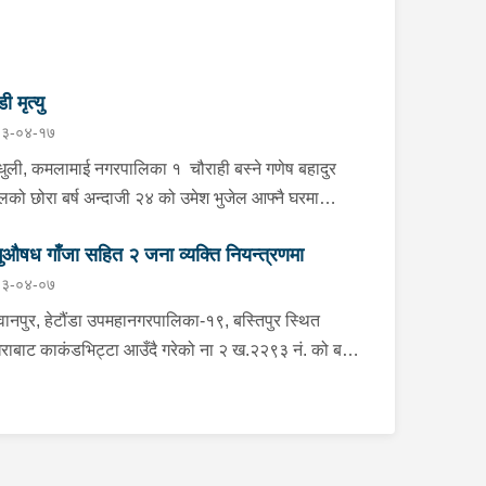
डी मृत्यु
३-०४-१७
्धुली, कमलामाई नगरपालिका १ चौराही बस्ने गणेष बहादुर
ेलको छोरा बर्ष अन्दाजी २४ को उमेश भुजेल आफ्नै घरमा
लनको डोरीले पासो लगाई झुण्डी मृत अवस्थामा रहेको खबर
ुऔषध गाँजा सहित २ जना व्यक्ति नियन्त्रणमा
ाप्त हुनासाथ प्रहरी टोली खटिगई घटनास्थलमा मुचुल्का
३-०४-०७
त थप अनुसन्धान कार्य भइरहेको ।
ानपुर, हेटौंडा उपमहानगरपालिका-१९, बस्तिपुर स्थित
राबाट काकंडभिट्टा आउँदै गरेको ना २ ख.२२९३ नं. को बस
ा खानको लागि माउन्ट दिपज्योती भोजनालयमा रोकि खाना
 गन्तब्य तर्फ जाने क्रममा सोही स्थानमा बसको अन्तिम सिट
कै बसको भित्र १ वटा सेतो बोरा र १ वटा कालो झोला
ास्मद अवस्थामा देखि बसको कन्टेक्टरले तत्कालै जानकारी