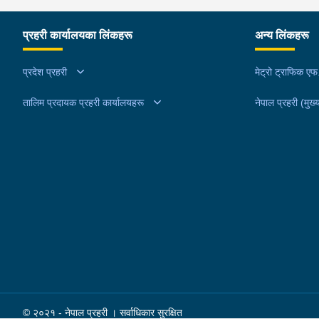
हिरोइन जस्तो देखिने गिलो पदार्थ ४५.१९० फेला पारी
नियन्त्रणमा लिई सोधपुछ गर्दा पछाडी मोटरसाइकलमा सवार
प्रहरी कार्यालयका लिंकहरू
अन्य लिंकहरू
चालक अभिषेक कुमार साह र सवार राहुल कुमार मण्डलले उक
सामान दिई पठाएको भनि खुल्न आएको हुँदा मोटरसाइकल सह
प्रदेश प्रहरी
मेट्रो ट्राफिक ए
निजहरुलाई नियन्त्रणमा लिई थप अनुसन्धान कार्य भईरहेको
तालिम प्रदायक प्रहरी कार्यालयहरू
नेपाल प्रहरी (मुख्य
© २०२१ - नेपाल प्रहरी । सर्वाधिकार सुरक्षित