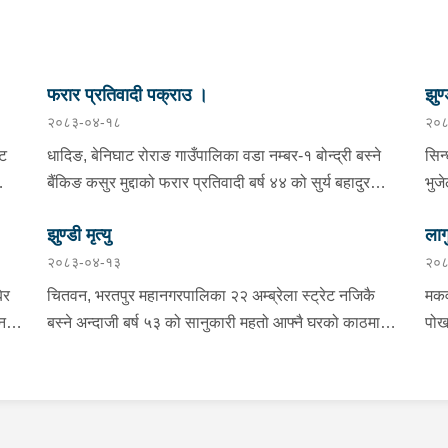
फरार प्रतिवादी पक्राउ ।
झुण्
२०८३-०४-१८
२०८
्ट
धादिङ, बेनिघाट रोराङ गाउँपालिका वडा नम्बर-१ बोन्द्री बस्ने
सिन
बैंकिङ कसुर मुद्दाको फरार प्रतिवादी बर्ष ४४ को सुर्य बहादुर
भुज
तामाङलाई प्रहरी टोलीले पक्राउ गरेको ।
नाई
झुण्डी मृत्यु
लाग
प्र
२०८३-०४-१३
२०८
माई
सहि
िर
चितवन, भरतपुर महानगरपालिका २२ अम्ब्रेला स्ट्रेट नजिकै
मकव
चन
बस्ने अन्दाजी बर्ष ५३ को सानुकारी महतो आफ्नै घरको काठमा
पोख
सलको पासो लगाइ झुन्डि मृत्यु भएको भन्ने खबर प्राप्त हुनासाथ
खान
ंका
प्रहरी टोली खटिगई घटनास्थलमा मुचुल्का सहित थप
खाई
बामा
ला
अनुसन्धान कार्य भइरहेको ।
नजि
ो
 छ ।
शंक