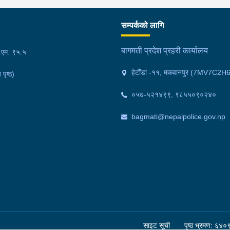
गरा
निर
सम्पर्कको लागि
्त
काल
ित
फेल
बागमती प्रदेश प्रहरी कार्यालय
फ.एम. ९५.५
 ।
गाउ
हेटौंडा -११, मकवानपुर (7MV7C2H
 पृष्ठ)
मोक
वर्
०५७-५२१४९९, ९८५५०९०२४०
अनु
bagmati@nepalpolice.gov.np
साइट सूची
पृष्ठ भ्रमण: ६४०