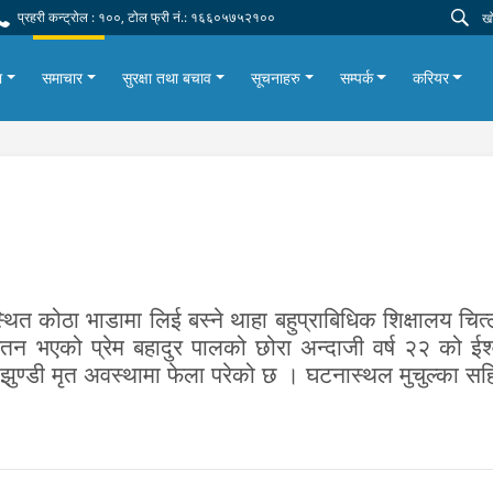
प्रहरी कन्ट्रोल : १००, टोल फ्री नं.: १६६०५७५२१००
ा
समाचार
सुरक्षा तथा बचाव
सूचनाहरु
सम्पर्क
करियर
ित कोठा भाडामा लिई बस्ने थाहा बहुप्राबिधिक शिक्षालय चि
 वतन भएको प्रेम बहादुर पालको छोरा अन्दाजी वर्ष २२ को ईश
ण्डी मृत अवस्थामा फेला परेको छ । घटनास्थल मुचुल्का सह