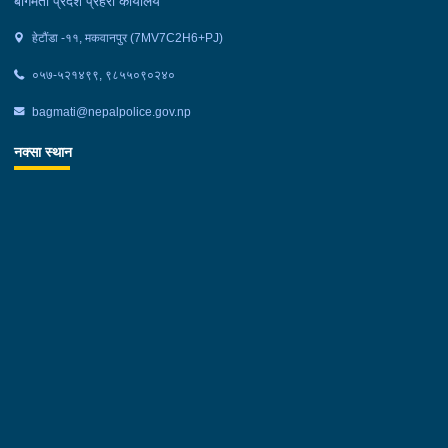
बागमती प्रदेश प्रहरी कार्यालय
हेटौंडा -११, मकवानपुर (7MV7C2H6+PJ)
०५७-५२१४९९, ९८५५०९०२४०
bagmati@nepalpolice.gov.np
नक्सा स्थान