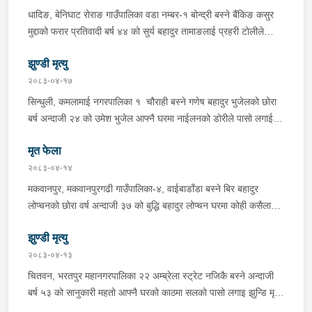
चन्द्र बहादुर माझीले चलाएको म.प्र. व०४-००१ ज ००८६ नं. को
धादिङ, बेनिघाट रोराङ गाउँपालिका वडा नम्बर-१ बोन्द्री बस्ने बैंकिङ कसुर
यात्रुबाहक E.V. हायसमा सवार जिल्ला सिराह मिर्चैया नगरपालिका-५ बस्ने
मुद्दाको फरार प्रतिवादी बर्ष ४४ को सुर्य बहादुर तामाङलाई प्रहरी टोलीले
बर्ष अन्दाजी-२० को सन्देश यादवलाई शंका लागि चेकजाचँ गर्दा निजले
पक्राउ गरेको ।
ल्याएको तरकारीको बोरा भित्र डब्बामा प्लास्टिकले पोका पारी लुकाई छिपाई
झुण्डी मृत्यु
ल्याएको लागु औषध खैरो हिरोइन जस्तो देखिने गिलो पदार्थ ४५.१९० फेला
२०८३-०४-१७
पारी नियन्त्रणमा लिई सोधपुछ गर्दा पछाडी मोटरसाइकलमा सवार चालक
सिन्धुली, कमलामाई नगरपालिका १ चौराही बस्ने गणेष बहादुर भुजेलको छोरा
अभिषेक कुमार साह र सवार राहुल कुमार मण्डलले उक्त सामान दिई पठाएको
बर्ष अन्दाजी २४ को उमेश भुजेल आफ्नै घरमा नाईलनको डोरीले पासो लगाई
भनि खुल्न आएको हुँदा मोटरसाइकल सहित निजहरुलाई नियन्त्रणमा लिई थप
झुण्डी मृत अवस्थामा रहेको खबर प्राप्त हुनासाथ प्रहरी टोली खटिगई
अनुसन्धान कार्य भईरहेको ।
मृत फेला
घटनास्थलमा मुचुल्का सहित थप अनुसन्धान कार्य भइरहेको ।
२०८३-०४-१४
मकवानपुर, मकवानपुरगढी गाउँपालिका-४, वाईबाडाँडा बस्ने बिर बहादुर
लोप्चनको छोरा वर्ष अन्दाजी ३७ को बुद्धि बहादुर लोप्चन घरमा कोही कसैलाई
जानकारी नगराई सम्पर्क विहिन रहेकोमा आफ्नतले खोत तलास गर्ने क्रममा
झुण्डी मृत्यु
मिति २०८३।०४।१४ गते सोहि स्थित कुसुमटार खोल्सामा घोप्टो परी मृत
अवस्थामा फेला परेको । यस घटना सम्बन्धमा थप अनुसन्धान कार्य भईरहेको
२०८३-०४-१३
छ ।
चितवन, भरतपुर महानगरपालिका २२ अम्ब्रेला स्ट्रेट नजिकै बस्ने अन्दाजी
बर्ष ५३ को सानुकारी महतो आफ्नै घरको काठमा सलको पासो लगाइ झुन्डि मृत्यु
भएको भन्ने खबर प्राप्त हुनासाथ प्रहरी टोली खटिगई घटनास्थलमा मुचुल्का