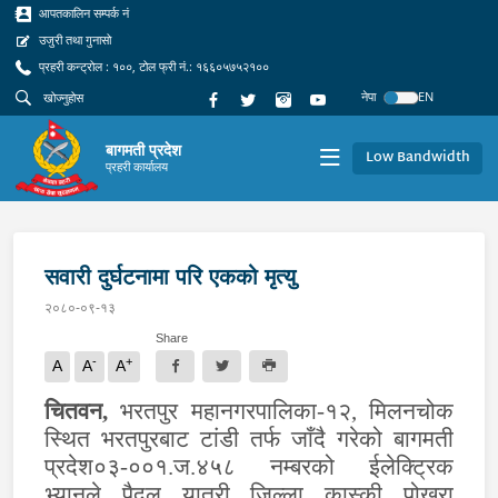
आपतकालिन सम्पर्क नं
उजुरी तथा गुनासो
प्रहरी कन्ट्रोल : १००, टोल फ्री नं.: १६६०५७५२१००
नेपा
EN
बागमती प्रदेश
Low Bandwidth
प्रहरी कार्यालय
सवारी दुर्घटनामा परि एकको मृत्यु
२०८०-०९-१३
Share
-
+
A
A
A
चितवन
,
भरतपुर महानगरपालिका-१२, मिलनचोक
स्थित भरतपुरबाट टांडी तर्फ जाँदै गरेको बागमती
प्रदेश०३-००१.ज.४५८ नम्बरको ईलेक्ट्रिक
भ्यानले पैदल यात्री जिल्ला कास्की पोखरा