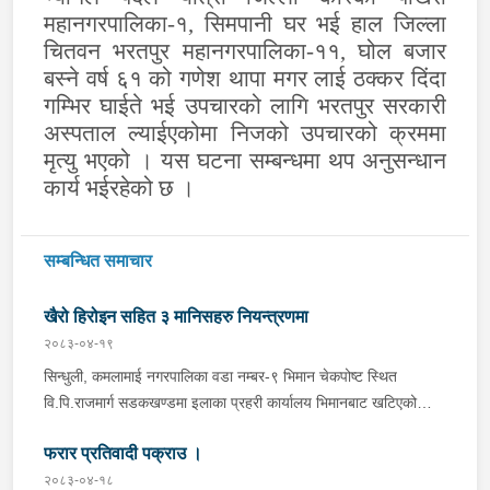
महानगरपालिका-१, सिमपानी घर भई हाल जिल्ला
चितवन भरतपुर महानगरपालिका-११, घोल बजार
बस्ने वर्ष ६१ को गणेश थापा मगर लाई ठक्कर दिंदा
गम्भिर घाईते भई उपचारको लागि भरतपुर सरकारी
अस्पताल ल्याईएकोमा निजको उपचारको क्रममा
मृत्यु भएको । यस घटना सम्बन्धमा थप अनुसन्धान
कार्य भईरहेको छ ।
सम्बन्धित समाचार
खैरो हिरोइन सहित ३ मानिसहरु नियन्त्रणमा
२०८३-०४-१९
सिन्धुली, कमलामाई नगरपालिका वडा नम्बर-९ भिमान चेकपोष्ट स्थित
वि.पि.राजमार्ग सडकखण्डमा इलाका प्रहरी कार्यालय भिमानबाट खटिएको
ट्राफिक सहितको टोली र लागु औषध नियन्त्रण व्यूरो शाखा कार्यालय,
फरार प्रतिवादी पक्राउ ।
बर्दिवासको संयुक्त टोलीले मोरङबाट काठमाण्डौ तर्फ जाँदै गरेको चालक
सिन्धुली कमलामाई नगरपालिका वडा नम्बर- १२ बस्ने बर्ष अन्दाजी-२९ को
२०८३-०४-१८