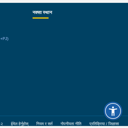
उना साथ जिल्ला प्रहरी कार्यलय मकवानपुरबाट प्रहरी
ीक्षकको कमाण्डमा ७ जनाको टोली खटि गई हेर्दा सेतो बोरा र
नक्सा स्थान
ो झोला भित्र लागुऔषध गाँजा २६ किलोग्राम २० ग्राम
ा परेको । लागुऔषध सहित जिल्ला मकवानपुर मनहरी
ँपालिका-३, पाल दमार बस्ने वर्ष अन्दाजी २२ को समिर
6+PJ)
्तान र सोहि हेटौंडा उपमहानगरपालिका-१९, बस्तिपुर बस्ने
ष अन्दाजी २० को आशिष लामालाई नियन्त्रणमा लिई थप
सन्धान कार्य भईरहेको छ ।
३२
ईमेल हेर्नुहोस्
नियम र सर्त
गोपनीयता नीति
प्रतिक्रिया / जिज्ञासा