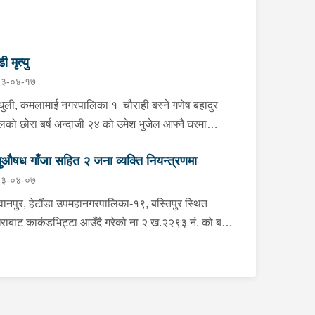
डी मृत्यु
३-०४-१७
्धुली, कमलामाई नगरपालिका १ चौराही बस्ने गणेष बहादुर
ेलको छोरा बर्ष अन्दाजी २४ को उमेश भुजेल आफ्नै घरमा
लनको डोरीले पासो लगाई झुण्डी मृत अवस्थामा रहेको खबर
ुऔषध गाँजा सहित २ जना व्यक्ति नियन्त्रणमा
ाप्त हुनासाथ प्रहरी टोली खटिगई घटनास्थलमा मुचुल्का
३-०४-०७
त थप अनुसन्धान कार्य भइरहेको ।
ानपुर, हेटौंडा उपमहानगरपालिका-१९, बस्तिपुर स्थित
राबाट काकंडभिट्टा आउँदै गरेको ना २ ख.२२९३ नं. को बस
ा खानको लागि माउन्ट दिपज्योती भोजनालयमा रोकि खाना
 गन्तब्य तर्फ जाने क्रममा सोही स्थानमा बसको अन्तिम सिट
कै बसको भित्र १ वटा सेतो बोरा र १ वटा कालो झोला
ास्मद अवस्थामा देखि बसको कन्टेक्टरले तत्कालै जानकारी