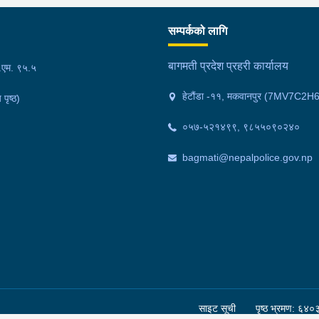
गरा
निर
सम्पर्कको लागि
्त
काल
ित
फेल
बागमती प्रदेश प्रहरी कार्यालय
फ.एम. ९५.५
 ।
गाउ
हेटौंडा -११, मकवानपुर (7MV7C2H
 पृष्ठ)
मोक
वर्
०५७-५२१४९९, ९८५५०९०२४०
अनु
bagmati@nepalpolice.gov.np
साइट सूची
पृष्ठ भ्रमण: ६४०