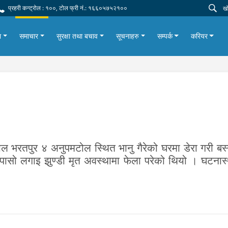
प्रहरी कन्ट्रोल : १००, टोल फ्री नं.: १६६०५७५२१००
ा
समाचार
सुरक्षा तथा बचाव
सूचनाहरु
सम्पर्क
करियर
ाल भरतपुर ४ अनुपमटोल स्थित भानु गैरेको घरमा डेरा गरी बस्
 पासो लगाइ झुण्डी मृत अवस्थामा फेला परेको थियो । घटनास