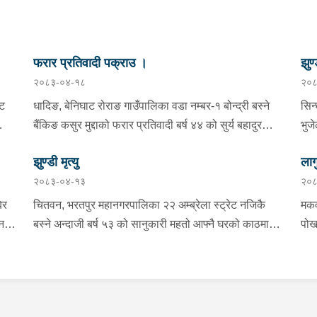
फरार प्रतिवादी पक्राउ ।
झुण्
२०८३-०४-१८
२०८
्ट
धादिङ, बेनिघाट रोराङ गाउँपालिका वडा नम्बर-१ बोन्द्री बस्ने
सिन
बैंकिङ कसुर मुद्दाको फरार प्रतिवादी बर्ष ४४ को सुर्य बहादुर
भुज
तामाङलाई प्रहरी टोलीले पक्राउ गरेको ।
नाई
झुण्डी मृत्यु
लाग
प्र
२०८३-०४-१३
२०८
माई
सहि
िर
चितवन, भरतपुर महानगरपालिका २२ अम्ब्रेला स्ट्रेट नजिकै
मकव
चन
बस्ने अन्दाजी बर्ष ५३ को सानुकारी महतो आफ्नै घरको काठमा
पोख
सलको पासो लगाइ झुन्डि मृत्यु भएको भन्ने खबर प्राप्त हुनासाथ
खान
ंका
प्रहरी टोली खटिगई घटनास्थलमा मुचुल्का सहित थप
खाई
बामा
ला
अनुसन्धान कार्य भइरहेको ।
नजि
ो
 छ ।
शंक