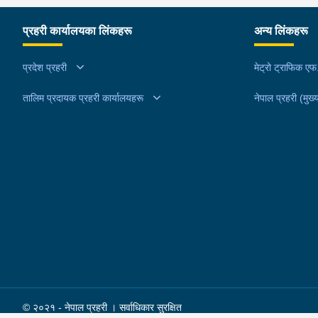
नियन्त्रणमा लिई सोधपुछ गर्दा पछाडी मोटरसाइकलमा सवार
प्रहरी कार्यालयका लिंकहरू
अन्य लिंकहरू
चालक अभिषेक कुमार साह र सवार राहुल कुमार मण्डलले उक
सामान दिई पठाएको भनि खुल्न आएको हुँदा मोटरसाइकल सह
प्रदेश प्रहरी
मेट्रो ट्राफिक ए
निजहरुलाई नियन्त्रणमा लिई थप अनुसन्धान कार्य भईरहेको
तालिम प्रदायक प्रहरी कार्यालयहरू
नेपाल प्रहरी (मुख्य
© २०२१ - नेपाल प्रहरी । सर्वाधिकार सुरक्षित