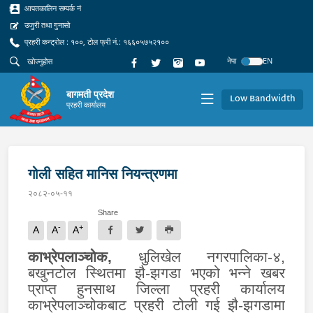
आपतकालिन सम्पर्क नं
उजुरी तथा गुनासो
प्रहरी कन्ट्रोल : १००, टोल फ्री नं.: १६६०५७५२१००
नेपा
EN
बागमती प्रदेश
Low Bandwidth
प्रहरी कार्यालय
गोली सहित मानिस नियन्त्रणमा
२०८२-०५-११
Share
-
+
A
A
A
काभ्रेपलाञ्चोक,
धुलिखेल नगरपालिका-४,
बखुनटोल स्थितमा झै
-
झगडा भएको भन्ने खबर
प्राप्त हुनसाथ जिल्ला प्रहरी कार्यालय
काभ्रेपलाञ्चोकबाट प्रहरी टोली गई झै
-
झगडामा