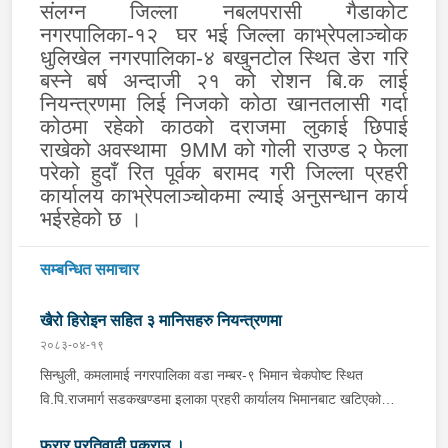
संलग्न जिल्ला नबलपरासी गैडाकोट
नगरपालिका-१२ घर भई जिल्ला काभ्रेपलाञ्चोक
धुलिखेल नगरपालिका-४ बखुनटोल स्थित डेरा गरि
बस्ने बर्ष अन्दाजी २१ को रोशन बि
.
क लाई
नियन्त्रणमा लिई निजको कोठा खानतलासी गर्दा
कोठमा रहेको काठको दराजमा लुकाई छिपाई
राखेको अवस्थामा
9MM
को गोली राउण्ड २ फेला
परेको हुदाँ रित पूर्वक बरामद गरी जिल्ला प्रहरी
कार्यालय काभ्रेपलाञ्चोकमा ल्याई अनुसन्धान कार्य
भईरहेको छ ।
सम्बन्धित समाचार
खैरो हिरोइन सहित ३ मानिसहरु नियन्त्रणमा
२०८३-०४-१९
सिन्धुली, कमलामाई नगरपालिका वडा नम्बर-९ भिमान चेकपोष्ट स्थित
वि.पि.राजमार्ग सडकखण्डमा इलाका प्रहरी कार्यालय भिमानबाट खटिएको
ट्राफिक सहितको टोली र लागु औषध नियन्त्रण व्यूरो शाखा कार्यालय,
फरार प्रतिवादी पक्राउ ।
बर्दिवासको संयुक्त टोलीले मोरङबाट काठमाण्डौ तर्फ जाँदै गरेको चालक