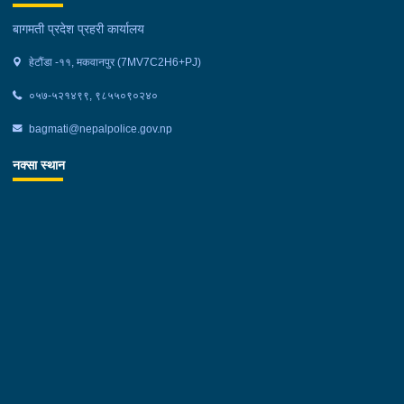
बागमती प्रदेश प्रहरी कार्यालय
हेटौंडा -११, मकवानपुर (7MV7C2H6+PJ)
०५७-५२१४९९, ९८५५०९०२४०
bagmati@nepalpolice.gov.np
नक्सा स्थान