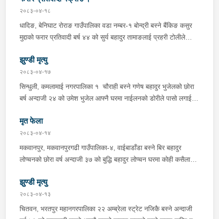
सिन्धुली कमलामाई नगरपालिका वडा नम्बर- १२ बस्ने बर्ष अन्दाजी-२९ को
२०८३-०४-१८
चन्द्र बहादुर माझीले चलाएको म.प्र. व०४-००१ ज ००८६ नं. को
धादिङ, बेनिघाट रोराङ गाउँपालिका वडा नम्बर-१ बोन्द्री बस्ने बैंकिङ कसुर
यात्रुबाहक E.V. हायसमा सवार जिल्ला सिराह मिर्चैया नगरपालिका-५ बस्ने
मुद्दाको फरार प्रतिवादी बर्ष ४४ को सुर्य बहादुर तामाङलाई प्रहरी टोलीले
बर्ष अन्दाजी-२० को सन्देश यादवलाई शंका लागि चेकजाचँ गर्दा निजले
पक्राउ गरेको ।
ल्याएको तरकारीको बोरा भित्र डब्बामा प्लास्टिकले पोका पारी लुकाई छिपाई
झुण्डी मृत्यु
ल्याएको लागु औषध खैरो हिरोइन जस्तो देखिने गिलो पदार्थ ४५.१९० फेला
२०८३-०४-१७
पारी नियन्त्रणमा लिई सोधपुछ गर्दा पछाडी मोटरसाइकलमा सवार चालक
सिन्धुली, कमलामाई नगरपालिका १ चौराही बस्ने गणेष बहादुर भुजेलको छोरा
अभिषेक कुमार साह र सवार राहुल कुमार मण्डलले उक्त सामान दिई पठाएको
बर्ष अन्दाजी २४ को उमेश भुजेल आफ्नै घरमा नाईलनको डोरीले पासो लगाई
भनि खुल्न आएको हुँदा मोटरसाइकल सहित निजहरुलाई नियन्त्रणमा लिई थप
झुण्डी मृत अवस्थामा रहेको खबर प्राप्त हुनासाथ प्रहरी टोली खटिगई
अनुसन्धान कार्य भईरहेको ।
मृत फेला
घटनास्थलमा मुचुल्का सहित थप अनुसन्धान कार्य भइरहेको ।
२०८३-०४-१४
मकवानपुर, मकवानपुरगढी गाउँपालिका-४, वाईबाडाँडा बस्ने बिर बहादुर
लोप्चनको छोरा वर्ष अन्दाजी ३७ को बुद्धि बहादुर लोप्चन घरमा कोही कसैलाई
जानकारी नगराई सम्पर्क विहिन रहेकोमा आफ्नतले खोत तलास गर्ने क्रममा
झुण्डी मृत्यु
मिति २०८३।०४।१४ गते सोहि स्थित कुसुमटार खोल्सामा घोप्टो परी मृत
अवस्थामा फेला परेको । यस घटना सम्बन्धमा थप अनुसन्धान कार्य भईरहेको
२०८३-०४-१३
छ ।
चितवन, भरतपुर महानगरपालिका २२ अम्ब्रेला स्ट्रेट नजिकै बस्ने अन्दाजी