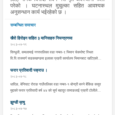
परेको । घटनास्थल मुचुल्का सहित आवश्यक
अनुसन्धान कार्य भईरहेको छ ।
सम्बन्धित समाचार
खैरो हिरोइन सहित ३ मानिसहरु नियन्त्रणमा
२०८३-०४-१९
सिन्धुली, कमलामाई नगरपालिका वडा नम्बर-९ भिमान चेकपोष्ट स्थित
वि.पि.राजमार्ग सडकखण्डमा इलाका प्रहरी कार्यालय भिमानबाट खटिएको
ट्राफिक सहितको टोली र लागु औषध नियन्त्रण व्यूरो शाखा कार्यालय,
फरार प्रतिवादी पक्राउ ।
बर्दिवासको संयुक्त टोलीले मोरङबाट काठमाण्डौ तर्फ जाँदै गरेको चालक
सिन्धुली कमलामाई नगरपालिका वडा नम्बर- १२ बस्ने बर्ष अन्दाजी-२९ को
२०८३-०४-१८
चन्द्र बहादुर माझीले चलाएको म.प्र. व०४-००१ ज ००८६ नं. को
धादिङ, बेनिघाट रोराङ गाउँपालिका वडा नम्बर-१ बोन्द्री बस्ने बैंकिङ कसुर
यात्रुबाहक E.V. हायसमा सवार जिल्ला सिराह मिर्चैया नगरपालिका-५ बस्ने
मुद्दाको फरार प्रतिवादी बर्ष ४४ को सुर्य बहादुर तामाङलाई प्रहरी टोलीले
बर्ष अन्दाजी-२० को सन्देश यादवलाई शंका लागि चेकजाचँ गर्दा निजले
पक्राउ गरेको ।
ल्याएको तरकारीको बोरा भित्र डब्बामा प्लास्टिकले पोका पारी लुकाई छिपाई
झुण्डी मृत्यु
ल्याएको लागु औषध खैरो हिरोइन जस्तो देखिने गिलो पदार्थ ४५.१९० फेला
२०८३-०४-१७
पारी नियन्त्रणमा लिई सोधपुछ गर्दा पछाडी मोटरसाइकलमा सवार चालक