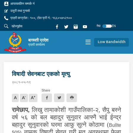
आपतकालिन सम्पर्क नं
उजुरी तथा गुनासो
प्रहरी कन्ट्रोल : १००, टोल फ्री नं.: १६६०५७५२१००
नेपा
EN
बागमती प्रदेश
Low Bandwidth
प्रहरी कार्यालय
विषादी सेवनबाट एकको मृत्यु
२०८१-०५-१९
Share
-
+
A
A
A
रामेछाप,
लिखु तामाकोशी गाउँपालिका-२, सैपु बस्ने
वर्ष ५६ को बल बहादुर सुनुवार आफ्नै भाई ईन्द्र
बहादुर सुनुवारको घरमा आफु सुत्ने कोठामा (
Bullte
नामक विषादी सेवन गरी मृत अवस्थामा फेला
505)