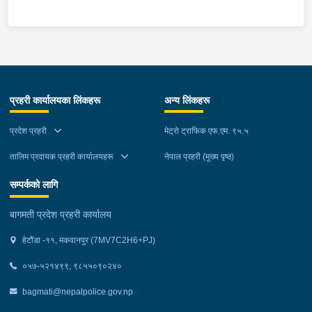
स्थानमा बसको अन्तिम सिट नजिकै बसको भित्र १ वटा सेतो बोरा र १ वटा
कालो झोला शंकास्मद अवस्थामा देखि बसको कन्टेक्टरले तत्कालै जानकारी
गराउना साथ जिल्ला प्रहरी कार्यलय मकवानपुरबाट प्रहरी निरीक्षकको
कमाण्डमा ७ जनाको टोली खटि गई हेर्दा सेतो बोरा र कालो झोला भित्र
लागुऔषध गाँजा २६ किलोग्राम २० ग्राम फेला परेको । लागुऔषध सहित
जिल्ला मकवानपुर मनहरी गाउँपालिका-३, पाल दमार बस्ने वर्ष अन्दाजी २२ को
प्रहरी कार्यालयका लिंकहरू
अन्य लिंकहरू
समिर मोक्तान र सोहि हेटौंडा उपमहानगरपालिका-१९, बस्तिपुर बस्ने वर्ष
अन्दाजी २० को आशिष लामालाई नियन्त्रणमा लिई थप अनुसन्धान कार्य
प्रदेश प्रहरी
मेट्रो ट्राफिक एफ.एम. ९५.५
भईरहेको छ ।
तालिम प्रदायक प्रहरी कार्यालयहरू
नेपाल प्रहरी (मुख्य पृष्ठ)
सम्पर्कको लागि
बागमती प्रदेश प्रहरी कार्यालय
हेटौंडा -११, मकवानपुर (7MV7C2H6+PJ)
०५७-५२१४९९, ९८५५०९०२४०
bagmati@nepalpolice.gov.np