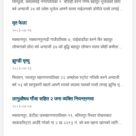
सिन्धुली, कमलामाई नगरपालिका १ चौराही बस्ने गणेष बहादुर भुजेलको छोरा
अभिषेक कुमार साह र सवार राहुल कुमार मण्डलले उक्त सामान दिई पठाएको
बर्ष अन्दाजी २४ को उमेश भुजेल आफ्नै घरमा नाईलनको डोरीले पासो लगाई
भनि खुल्न आएको हुँदा मोटरसाइकल सहित निजहरुलाई नियन्त्रणमा लिई थप
झुण्डी मृत अवस्थामा रहेको खबर प्राप्त हुनासाथ प्रहरी टोली खटिगई
अनुसन्धान कार्य भईरहेको ।
मृत फेला
घटनास्थलमा मुचुल्का सहित थप अनुसन्धान कार्य भइरहेको ।
२०८३-०४-१४
मकवानपुर, मकवानपुरगढी गाउँपालिका-४, वाईबाडाँडा बस्ने बिर बहादुर
लोप्चनको छोरा वर्ष अन्दाजी ३७ को बुद्धि बहादुर लोप्चन घरमा कोही कसैलाई
जानकारी नगराई सम्पर्क विहिन रहेकोमा आफ्नतले खोत तलास गर्ने क्रममा
झुण्डी मृत्यु
मिति २०८३।०४।१४ गते सोहि स्थित कुसुमटार खोल्सामा घोप्टो परी मृत
अवस्थामा फेला परेको । यस घटना सम्बन्धमा थप अनुसन्धान कार्य भईरहेको
२०८३-०४-१३
छ ।
चितवन, भरतपुर महानगरपालिका २२ अम्ब्रेला स्ट्रेट नजिकै बस्ने अन्दाजी
बर्ष ५३ को सानुकारी महतो आफ्नै घरको काठमा सलको पासो लगाइ झुन्डि मृत्यु
भएको भन्ने खबर प्राप्त हुनासाथ प्रहरी टोली खटिगई घटनास्थलमा मुचुल्का
लागुऔषध गाँजा सहित २ जना व्यक्ति नियन्त्रणमा
सहित थप अनुसन्धान कार्य भइरहेको ।
२०८३-०४-०७
मकवानपुर, हेटौंडा उपमहानगरपालिका-१९, बस्तिपुर स्थित पोखराबाट
काकंडभिट्टा आउँदै गरेको ना २ ख.२२९३ नं. को बस खाना खानको लागि
माउन्ट दिपज्योती भोजनालयमा रोकि खाना खाई गन्तब्य तर्फ जाने क्रममा सोही