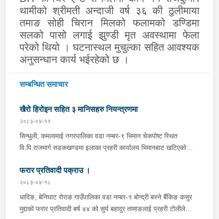
थामीको श्रीमती अन्दाजी वर्ष ३६ की ठुलीमाया
तमाङ सोही चिरान मिलको फलामको डण्डिमा
सलको पासो लगाई झुण्डी मृत अवस्थामा फेला
परेको थियो । घटनास्थल मुचुल्का सहित आवश्यक
अनुसन्धान कार्य भईरहेको छ ।
सम्बन्धित समाचार
खैरो हिरोइन सहित ३ मानिसहरु नियन्त्रणमा
२०८३-०४-१९
सिन्धुली, कमलामाई नगरपालिका वडा नम्बर-९ भिमान चेकपोष्ट स्थित
वि.पि.राजमार्ग सडकखण्डमा इलाका प्रहरी कार्यालय भिमानबाट खटिएको
ट्राफिक सहितको टोली र लागु औषध नियन्त्रण व्यूरो शाखा कार्यालय,
फरार प्रतिवादी पक्राउ ।
बर्दिवासको संयुक्त टोलीले मोरङबाट काठमाण्डौ तर्फ जाँदै गरेको चालक
सिन्धुली कमलामाई नगरपालिका वडा नम्बर- १२ बस्ने बर्ष अन्दाजी-२९ को
२०८३-०४-१८
चन्द्र बहादुर माझीले चलाएको म.प्र. व०४-००१ ज ००८६ नं. को
धादिङ, बेनिघाट रोराङ गाउँपालिका वडा नम्बर-१ बोन्द्री बस्ने बैंकिङ कसुर
यात्रुबाहक E.V. हायसमा सवार जिल्ला सिराह मिर्चैया नगरपालिका-५ बस्ने
मुद्दाको फरार प्रतिवादी बर्ष ४४ को सुर्य बहादुर तामाङलाई प्रहरी टोलीले
बर्ष अन्दाजी-२० को सन्देश यादवलाई शंका लागि चेकजाचँ गर्दा निजले