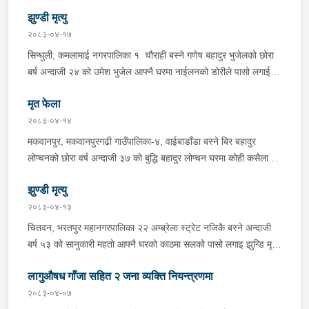
पक्राउ गरेको ।
ल्याएको तरकारीको बोरा भित्र डब्बामा प्लास्टिकले पोका पारी लुकाई छिपाई
झुण्डी मृत्यु
ल्याएको लागु औषध खैरो हिरोइन जस्तो देखिने गिलो पदार्थ ४५.१९० फेला
२०८३-०४-१७
पारी नियन्त्रणमा लिई सोधपुछ गर्दा पछाडी मोटरसाइकलमा सवार चालक
सिन्धुली, कमलामाई नगरपालिका १ चौराही बस्ने गणेष बहादुर भुजेलको छोरा
अभिषेक कुमार साह र सवार राहुल कुमार मण्डलले उक्त सामान दिई पठाएको
बर्ष अन्दाजी २४ को उमेश भुजेल आफ्नै घरमा नाईलनको डोरीले पासो लगाई
भनि खुल्न आएको हुँदा मोटरसाइकल सहित निजहरुलाई नियन्त्रणमा लिई थप
झुण्डी मृत अवस्थामा रहेको खबर प्राप्त हुनासाथ प्रहरी टोली खटिगई
अनुसन्धान कार्य भईरहेको ।
मृत फेला
घटनास्थलमा मुचुल्का सहित थप अनुसन्धान कार्य भइरहेको ।
२०८३-०४-१४
मकवानपुर, मकवानपुरगढी गाउँपालिका-४, वाईबाडाँडा बस्ने बिर बहादुर
लोप्चनको छोरा वर्ष अन्दाजी ३७ को बुद्धि बहादुर लोप्चन घरमा कोही कसैलाई
जानकारी नगराई सम्पर्क विहिन रहेकोमा आफ्नतले खोत तलास गर्ने क्रममा
झुण्डी मृत्यु
मिति २०८३।०४।१४ गते सोहि स्थित कुसुमटार खोल्सामा घोप्टो परी मृत
अवस्थामा फेला परेको । यस घटना सम्बन्धमा थप अनुसन्धान कार्य भईरहेको
२०८३-०४-१३
छ ।
चितवन, भरतपुर महानगरपालिका २२ अम्ब्रेला स्ट्रेट नजिकै बस्ने अन्दाजी
बर्ष ५३ को सानुकारी महतो आफ्नै घरको काठमा सलको पासो लगाइ झुन्डि मृत्यु
भएको भन्ने खबर प्राप्त हुनासाथ प्रहरी टोली खटिगई घटनास्थलमा मुचुल्का
लागुऔषध गाँजा सहित २ जना व्यक्ति नियन्त्रणमा
सहित थप अनुसन्धान कार्य भइरहेको ।
२०८३-०४-०७