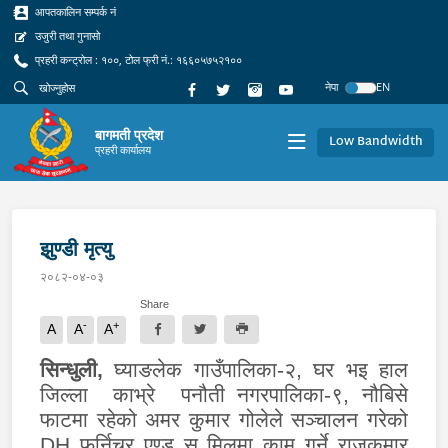
आपतकालिन सम्पर्क नं
उजुरी तथा गुनासो
प्रहरी कन्ट्रोल : १००, टोल फ्री नं.: १६६०५७५२१००
नेपा
EN
बागमती प्रदेश
Low Bandwidth
प्रहरी कार्यालय
झुण्डी मृत्यु
२०८२-०४-०३
Share
-
+
A
A
A
सिन्धुली,
घ्याङलेक गाउँपालिका-२, घर भइ हाल
जिल्ला काभ्रे पनौती नगरपालिका-९, नौबिसे
फाटमा रहेको अमर कुमार गोलेले सञ्चालन गरेको
DH
फर्निचर एण्ड स मिलमा काम गर्ने राजकुमार