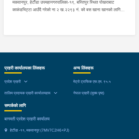
मकवानपुर, हेटौंडा उपमहानगरपालिका-१९, बस्तिपुर स्थित पोखराबाट
काकंडभिट्टा आउँदै गरेको ना २ ख.२२९३ नं. को बस खाना खानको लागि
माउन्ट दिपज्योती भोजनालयमा रोकि खाना खाई गन्तब्य तर्फ जाने क्रममा सोही
स्थानमा बसको अन्तिम सिट नजिकै बसको भित्र १ वटा सेतो बोरा र १ वटा
कालो झोला शंकास्मद अवस्थामा देखि बसको कन्टेक्टरले तत्कालै जानकारी
गराउना साथ जिल्ला प्रहरी कार्यलय मकवानपुरबाट प्रहरी निरीक्षकको
कमाण्डमा ७ जनाको टोली खटि गई हेर्दा सेतो बोरा र कालो झोला भित्र
लागुऔषध गाँजा २६ किलोग्राम २० ग्राम फेला परेको । लागुऔषध सहित
जिल्ला मकवानपुर मनहरी गाउँपालिका-३, पाल दमार बस्ने वर्ष अन्दाजी २२ को
प्रहरी कार्यालयका लिंकहरू
अन्य लिंकहरू
समिर मोक्तान र सोहि हेटौंडा उपमहानगरपालिका-१९, बस्तिपुर बस्ने वर्ष
अन्दाजी २० को आशिष लामालाई नियन्त्रणमा लिई थप अनुसन्धान कार्य
प्रदेश प्रहरी
मेट्रो ट्राफिक एफ.एम. ९५.५
भईरहेको छ ।
तालिम प्रदायक प्रहरी कार्यालयहरू
नेपाल प्रहरी (मुख्य पृष्ठ)
सम्पर्कको लागि
बागमती प्रदेश प्रहरी कार्यालय
हेटौंडा -११, मकवानपुर (7MV7C2H6+PJ)