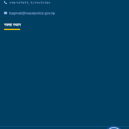
०५७-५२१४९९, ९८५५०९०२४०
bagmati@nepalpolice.gov.np
नक्सा स्थान