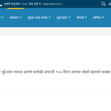
प्रहरी कन्ट्रोल : १००, टोल फ्री नं.: १६६०५७५२१००
ा
समाचार
सुरक्षा तथा बचाव
सूचनाहरु
सम्पर्क
करियर
या भुई माया तामाङ आफ्नो घरदेखी अन्दाजी १५० मिटर उत्तरमा रहेको बढरको रूखमा