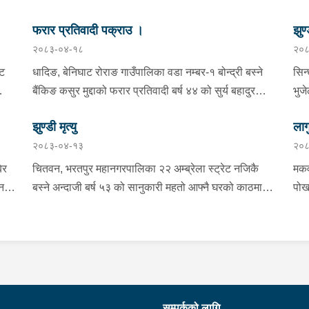
फरार प्रतिवादी पक्राउ ।
झुण्
२०८३-०४-१८
२०८
्ट
धादिङ, बेनिघाट रोराङ गाउँपालिका वडा नम्बर-१ बोन्द्री बस्ने
सिन
बैंकिङ कसुर मुद्दाको फरार प्रतिवादी बर्ष ४४ को सुर्य बहादुर
भुज
तामाङलाई प्रहरी टोलीले पक्राउ गरेको ।
नाई
झुण्डी मृत्यु
लाग
प्र
२०८३-०४-१३
२०८
माई
सहि
िर
चितवन, भरतपुर महानगरपालिका २२ अम्ब्रेला स्ट्रेट नजिकै
मकव
चन
बस्ने अन्दाजी बर्ष ५३ को सानुकारी महतो आफ्नै घरको काठमा
पोख
सलको पासो लगाइ झुन्डि मृत्यु भएको भन्ने खबर प्राप्त हुनासाथ
खान
ंका
प्रहरी टोली खटिगई घटनास्थलमा मुचुल्का सहित थप
खाई
बामा
ला
अनुसन्धान कार्य भइरहेको ।
नजि
ो
 छ ।
शंक
गरा
निर
सम्पर्कको लागि