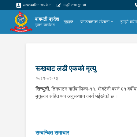
आपतकालिन सम्पर्क नं
उजुरी तथा गुनासो
बागमती प्रदेश
गृहपृष्ठ
संगठनात्मक संरचना
हाम्रो बारेम
प्रहरी कार्यालय
रूखबाट लडी एकको मृत्यु
२०८२-०२-१३
सिन्धुली,
तिनपाटन गाउँपालिका-११, भोक्टेनी बस्ने ६१ वर्षी
मुचुल्का सहित थप अनुसन्धान कार्य भईरहेको छ ।
सम्बन्धित समाचार