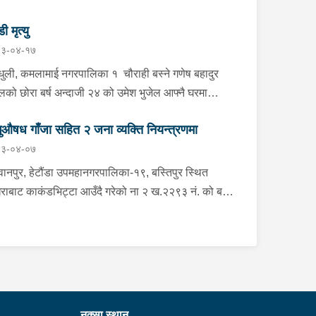
डी मृत्यु
३-०४-१७
्धुली, कमलामाई नगरपालिका १ चौराही बस्ने गणेष बहादुर
ेलको छोरा बर्ष अन्दाजी २४ को उमेश भुजेल आफ्नै घरमा
लनको डोरीले पासो लगाई झुण्डी मृत अवस्थामा रहेको खबर
ुऔषध गाँजा सहित २ जना व्यक्ति नियन्त्रणमा
ाप्त हुनासाथ प्रहरी टोली खटिगई घटनास्थलमा मुचुल्का
३-०४-०७
त थप अनुसन्धान कार्य भइरहेको ।
ानपुर, हेटौंडा उपमहानगरपालिका-१९, बस्तिपुर स्थित
राबाट काकंडभिट्टा आउँदै गरेको ना २ ख.२२९३ नं. को बस
ा खानको लागि माउन्ट दिपज्योती भोजनालयमा रोकि खाना
 गन्तब्य तर्फ जाने क्रममा सोही स्थानमा बसको अन्तिम सिट
कै बसको भित्र १ वटा सेतो बोरा र १ वटा कालो झोला
ास्मद अवस्थामा देखि बसको कन्टेक्टरले तत्कालै जानकारी
उना साथ जिल्ला प्रहरी कार्यलय मकवानपुरबाट प्रहरी
ीक्षकको कमाण्डमा ७ जनाको टोली खटि गई हेर्दा सेतो बोरा र
नक्सा स्थान