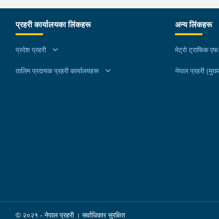
हिरोइन जस्तो देखिने गिलो पदार्थ ४५.१९० फेला पारी
नियन्त्रणमा लिई सोधपुछ गर्दा पछाडी मोटरसाइकलमा सवार
प्रहरी कार्यालयका लिंकहरू
अन्य लिंकहरू
चालक अभिषेक कुमार साह र सवार राहुल कुमार मण्डलले उक
सामान दिई पठाएको भनि खुल्न आएको हुँदा मोटरसाइकल सह
प्रदेश प्रहरी
मेट्रो ट्राफिक ए
निजहरुलाई नियन्त्रणमा लिई थप अनुसन्धान कार्य भईरहेको
तालिम प्रदायक प्रहरी कार्यालयहरू
नेपाल प्रहरी (मुख्य
© २०२१ - नेपाल प्रहरी । सर्वाधिकार सुरक्षित