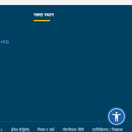
उना साथ जिल्ला प्रहरी कार्यलय मकवानपुरबाट प्रहरी
ीक्षकको कमाण्डमा ७ जनाको टोली खटि गई हेर्दा सेतो बोरा र
नक्सा स्थान
ो झोला भित्र लागुऔषध गाँजा २६ किलोग्राम २० ग्राम
ा परेको । लागुऔषध सहित जिल्ला मकवानपुर मनहरी
ँपालिका-३, पाल दमार बस्ने वर्ष अन्दाजी २२ को समिर
6+PJ)
्तान र सोहि हेटौंडा उपमहानगरपालिका-१९, बस्तिपुर बस्ने
ष अन्दाजी २० को आशिष लामालाई नियन्त्रणमा लिई थप
सन्धान कार्य भईरहेको छ ।
४८
ईमेल हेर्नुहोस्
नियम र सर्त
गोपनीयता नीति
प्रतिक्रिया / जिज्ञासा