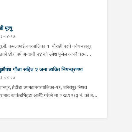
डी मृत्यु
३-०४-१७
्धुली, कमलामाई नगरपालिका १ चौराही बस्ने गणेष बहादुर
ेलको छोरा बर्ष अन्दाजी २४ को उमेश भुजेल आफ्नै घरमा
लनको डोरीले पासो लगाई झुण्डी मृत अवस्थामा रहेको खबर
ुऔषध गाँजा सहित २ जना व्यक्ति नियन्त्रणमा
ाप्त हुनासाथ प्रहरी टोली खटिगई घटनास्थलमा मुचुल्का
३-०४-०७
त थप अनुसन्धान कार्य भइरहेको ।
ानपुर, हेटौंडा उपमहानगरपालिका-१९, बस्तिपुर स्थित
राबाट काकंडभिट्टा आउँदै गरेको ना २ ख.२२९३ नं. को बस
ा खानको लागि माउन्ट दिपज्योती भोजनालयमा रोकि खाना
 गन्तब्य तर्फ जाने क्रममा सोही स्थानमा बसको अन्तिम सिट
कै बसको भित्र १ वटा सेतो बोरा र १ वटा कालो झोला
ास्मद अवस्थामा देखि बसको कन्टेक्टरले तत्कालै जानकारी