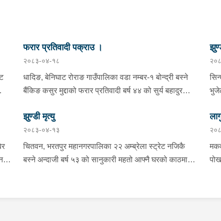
फरार प्रतिवादी पक्राउ ।
झुण्
२०८३-०४-१८
२०८
्ट
धादिङ, बेनिघाट रोराङ गाउँपालिका वडा नम्बर-१ बोन्द्री बस्ने
सिन
बैंकिङ कसुर मुद्दाको फरार प्रतिवादी बर्ष ४४ को सुर्य बहादुर
भुज
तामाङलाई प्रहरी टोलीले पक्राउ गरेको ।
नाई
झुण्डी मृत्यु
लाग
प्र
२०८३-०४-१३
२०८
माई
सहि
िर
चितवन, भरतपुर महानगरपालिका २२ अम्ब्रेला स्ट्रेट नजिकै
मकव
चन
बस्ने अन्दाजी बर्ष ५३ को सानुकारी महतो आफ्नै घरको काठमा
पोख
सलको पासो लगाइ झुन्डि मृत्यु भएको भन्ने खबर प्राप्त हुनासाथ
खान
ंका
प्रहरी टोली खटिगई घटनास्थलमा मुचुल्का सहित थप
खाई
बामा
ला
अनुसन्धान कार्य भइरहेको ।
नजि
ो
 छ ।
शंक