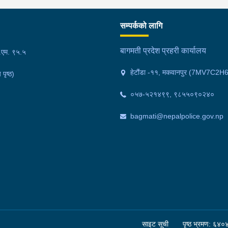
गरा
निर
सम्पर्कको लागि
्त
काल
ित
फेल
बागमती प्रदेश प्रहरी कार्यालय
फ.एम. ९५.५
 ।
गाउ
हेटौंडा -११, मकवानपुर (7MV7C2H
 पृष्ठ)
मोक
वर्
०५७-५२१४९९, ९८५५०९०२४०
अनु
bagmati@nepalpolice.gov.np
साइट सूची
पृष्ठ भ्रमण: ६४०