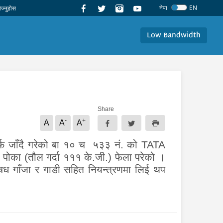
नेपा
EN
Low Bandwidth
Share
-
+
A
A
A
र्फ जाँदै गरेको बा १० च ५३३ नं. को
TATA
 पोका (तौल गर्दा १११ के.जी.) फेला परेको ।
षध गाँजा र गाडी सहित नियन्त्रणमा लिई थप