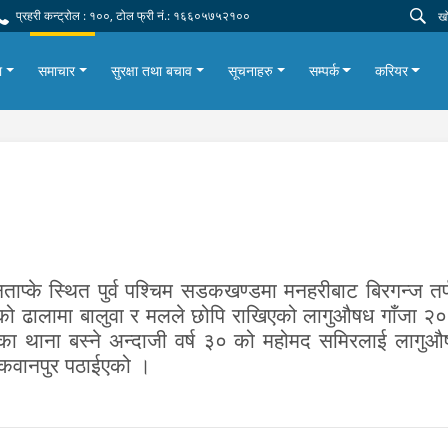
प्रहरी कन्ट्रोल : १००, टोल फ्री नं.: १६६०५७५२१००
ा
समाचार
सुरक्षा तथा बचाव
सूचनाहरु
सम्पर्क
करियर
ाप्के स्थित पुर्व पश्चिम सडकखण्डमा मनहरीबाट बिरगन्ज त
ाडीको ढालामा बालुवा र मलले छोपि राखिएको लागुऔषध गाँजा २०
ाका थाना बस्ने अन्दाजी वर्ष ३० को महोमद समिरलाई लागुऔ
 मकवानपुर पठाईएको ।