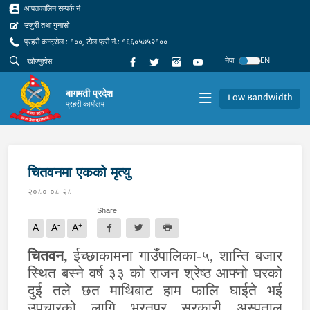
आपतकालिन सम्पर्क नं
उजुरी तथा गुनासो
प्रहरी कन्ट्रोल : १००, टोल फ्री नं.: १६६०५७५२१००
नेपा
EN
बागमती प्रदेश
Low Bandwidth
प्रहरी कार्यालय
चितवनमा एकको मृत्यु
२०८०-०८-२८
Share
-
+
A
A
A
चितवन,
ईच्छाकामना गाउँपालिका-५, शान्ति बजार
स्थित बस्ने वर्ष ३३ को राजन श्रेष्ठ आफ्नो घरको
दुई तले छत माथिबाट हाम फालि घाईते भई
उपचारको लागि भरतपुर सरकारी अस्पताल