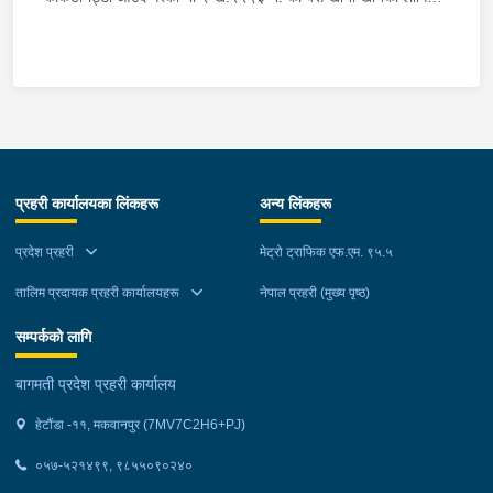
माउन्ट दिपज्योती भोजनालयमा रोकि खाना खाई गन्तब्य तर्फ जाने क्रममा सोही
स्थानमा बसको अन्तिम सिट नजिकै बसको भित्र १ वटा सेतो बोरा र १ वटा
कालो झोला शंकास्मद अवस्थामा देखि बसको कन्टेक्टरले तत्कालै जानकारी
गराउना साथ जिल्ला प्रहरी कार्यलय मकवानपुरबाट प्रहरी निरीक्षकको
कमाण्डमा ७ जनाको टोली खटि गई हेर्दा सेतो बोरा र कालो झोला भित्र
लागुऔषध गाँजा २६ किलोग्राम २० ग्राम फेला परेको । लागुऔषध सहित
जिल्ला मकवानपुर मनहरी गाउँपालिका-३, पाल दमार बस्ने वर्ष अन्दाजी २२ को
प्रहरी कार्यालयका लिंकहरू
अन्य लिंकहरू
समिर मोक्तान र सोहि हेटौंडा उपमहानगरपालिका-१९, बस्तिपुर बस्ने वर्ष
अन्दाजी २० को आशिष लामालाई नियन्त्रणमा लिई थप अनुसन्धान कार्य
प्रदेश प्रहरी
मेट्रो ट्राफिक एफ.एम. ९५.५
भईरहेको छ ।
तालिम प्रदायक प्रहरी कार्यालयहरू
नेपाल प्रहरी (मुख्य पृष्ठ)
सम्पर्कको लागि
बागमती प्रदेश प्रहरी कार्यालय
हेटौंडा -११, मकवानपुर (7MV7C2H6+PJ)
०५७-५२१४९९, ९८५५०९०२४०