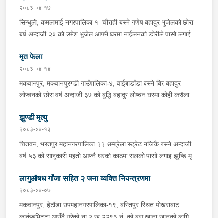
ल्याएको लागु औषध खैरो हिरोइन जस्तो देखिने गिलो पदार्थ ४५.१९० फेला
२०८३-०४-१७
पारी नियन्त्रणमा लिई सोधपुछ गर्दा पछाडी मोटरसाइकलमा सवार चालक
सिन्धुली, कमलामाई नगरपालिका १ चौराही बस्ने गणेष बहादुर भुजेलको छोरा
अभिषेक कुमार साह र सवार राहुल कुमार मण्डलले उक्त सामान दिई पठाएको
बर्ष अन्दाजी २४ को उमेश भुजेल आफ्नै घरमा नाईलनको डोरीले पासो लगाई
भनि खुल्न आएको हुँदा मोटरसाइकल सहित निजहरुलाई नियन्त्रणमा लिई थप
झुण्डी मृत अवस्थामा रहेको खबर प्राप्त हुनासाथ प्रहरी टोली खटिगई
अनुसन्धान कार्य भईरहेको ।
मृत फेला
घटनास्थलमा मुचुल्का सहित थप अनुसन्धान कार्य भइरहेको ।
२०८३-०४-१४
मकवानपुर, मकवानपुरगढी गाउँपालिका-४, वाईबाडाँडा बस्ने बिर बहादुर
लोप्चनको छोरा वर्ष अन्दाजी ३७ को बुद्धि बहादुर लोप्चन घरमा कोही कसैलाई
जानकारी नगराई सम्पर्क विहिन रहेकोमा आफ्नतले खोत तलास गर्ने क्रममा
झुण्डी मृत्यु
मिति २०८३।०४।१४ गते सोहि स्थित कुसुमटार खोल्सामा घोप्टो परी मृत
अवस्थामा फेला परेको । यस घटना सम्बन्धमा थप अनुसन्धान कार्य भईरहेको
२०८३-०४-१३
छ ।
चितवन, भरतपुर महानगरपालिका २२ अम्ब्रेला स्ट्रेट नजिकै बस्ने अन्दाजी
बर्ष ५३ को सानुकारी महतो आफ्नै घरको काठमा सलको पासो लगाइ झुन्डि मृत्यु
भएको भन्ने खबर प्राप्त हुनासाथ प्रहरी टोली खटिगई घटनास्थलमा मुचुल्का
लागुऔषध गाँजा सहित २ जना व्यक्ति नियन्त्रणमा
सहित थप अनुसन्धान कार्य भइरहेको ।
२०८३-०४-०७
मकवानपुर, हेटौंडा उपमहानगरपालिका-१९, बस्तिपुर स्थित पोखराबाट
काकंडभिट्टा आउँदै गरेको ना २ ख.२२९३ नं. को बस खाना खानको लागि