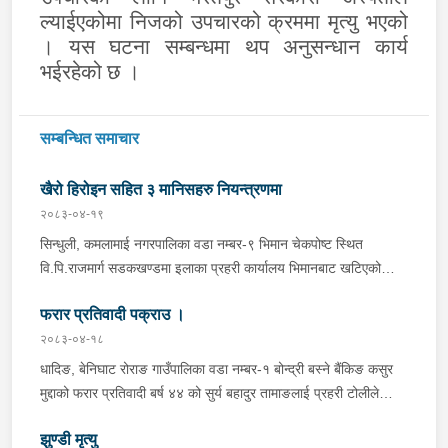
ल्याईएकोमा निजको उपचारको क्रममा मृत्यु भएको
। यस घटना सम्बन्धमा थप अनुसन्धान कार्य
भईरहेको छ ।
सम्बन्धित समाचार
खैरो हिरोइन सहित ३ मानिसहरु नियन्त्रणमा
२०८३-०४-१९
सिन्धुली, कमलामाई नगरपालिका वडा नम्बर-९ भिमान चेकपोष्ट स्थित
वि.पि.राजमार्ग सडकखण्डमा इलाका प्रहरी कार्यालय भिमानबाट खटिएको
ट्राफिक सहितको टोली र लागु औषध नियन्त्रण व्यूरो शाखा कार्यालय,
फरार प्रतिवादी पक्राउ ।
बर्दिवासको संयुक्त टोलीले मोरङबाट काठमाण्डौ तर्फ जाँदै गरेको चालक
सिन्धुली कमलामाई नगरपालिका वडा नम्बर- १२ बस्ने बर्ष अन्दाजी-२९ को
२०८३-०४-१८
चन्द्र बहादुर माझीले चलाएको म.प्र. व०४-००१ ज ००८६ नं. को
धादिङ, बेनिघाट रोराङ गाउँपालिका वडा नम्बर-१ बोन्द्री बस्ने बैंकिङ कसुर
यात्रुबाहक E.V. हायसमा सवार जिल्ला सिराह मिर्चैया नगरपालिका-५ बस्ने
मुद्दाको फरार प्रतिवादी बर्ष ४४ को सुर्य बहादुर तामाङलाई प्रहरी टोलीले
बर्ष अन्दाजी-२० को सन्देश यादवलाई शंका लागि चेकजाचँ गर्दा निजले
पक्राउ गरेको ।
ल्याएको तरकारीको बोरा भित्र डब्बामा प्लास्टिकले पोका पारी लुकाई छिपाई
झुण्डी मृत्यु