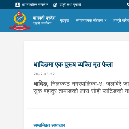
आपतकालिन सम्पर्क नं
उजुरी तथा गुनासो
बागमती प्रदेश
गृहपृष्ठ
संगठनात्मक संरचना
हाम्रो बारेम
प्रहरी कार्यालय
धादिङमा एक पुरूष व्यक्ति मृत फेला
२०८२-०१-१२
धादिङ
,
निलकण्ठ नगरपालिका-४, जलबिरे जाने 
सुक बहादुर तामाङको लास सोही प्लटिङको नाल
सम्बन्धित समाचार