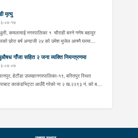
डी मृत्यु
३-०४-१७
्धुली, कमलामाई नगरपालिका १ चौराही बस्ने गणेष बहादुर
ेलको छोरा बर्ष अन्दाजी २४ को उमेश भुजेल आफ्नै घरमा
लनको डोरीले पासो लगाई झुण्डी मृत अवस्थामा रहेको खबर
ुऔषध गाँजा सहित २ जना व्यक्ति नियन्त्रणमा
ाप्त हुनासाथ प्रहरी टोली खटिगई घटनास्थलमा मुचुल्का
३-०४-०७
त थप अनुसन्धान कार्य भइरहेको ।
ानपुर, हेटौंडा उपमहानगरपालिका-१९, बस्तिपुर स्थित
राबाट काकंडभिट्टा आउँदै गरेको ना २ ख.२२९३ नं. को बस
ा खानको लागि माउन्ट दिपज्योती भोजनालयमा रोकि खाना
 गन्तब्य तर्फ जाने क्रममा सोही स्थानमा बसको अन्तिम सिट
कै बसको भित्र १ वटा सेतो बोरा र १ वटा कालो झोला
ास्मद अवस्थामा देखि बसको कन्टेक्टरले तत्कालै जानकारी
उना साथ जिल्ला प्रहरी कार्यलय मकवानपुरबाट प्रहरी
ीक्षकको कमाण्डमा ७ जनाको टोली खटि गई हेर्दा सेतो बोरा र