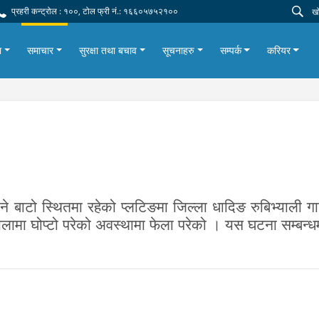
प्रहरी कन्ट्रोल : १००, टोल फ्री नं.: १६६०५७५२१००
ा
समाचार
सुरक्षा तथा बचाव
सूचनाहरु
सम्पर्क
करियर
बाटो स्थितमा रहेको प्लटिङमा जिल्ला धादिङ रुबिभ्याली गाउ
ामा घोप्टो परेको अवस्थामा फेला परेको । यस घटना सम्बन्ध