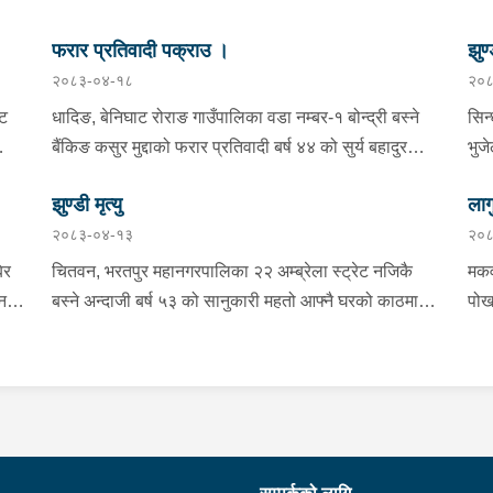
फरार प्रतिवादी पक्राउ ।
झुण्
२०८३-०४-१८
२०८
्ट
धादिङ, बेनिघाट रोराङ गाउँपालिका वडा नम्बर-१ बोन्द्री बस्ने
सिन
बैंकिङ कसुर मुद्दाको फरार प्रतिवादी बर्ष ४४ को सुर्य बहादुर
भुज
तामाङलाई प्रहरी टोलीले पक्राउ गरेको ।
नाई
झुण्डी मृत्यु
लाग
प्र
२०८३-०४-१३
२०८
माई
सहि
िर
चितवन, भरतपुर महानगरपालिका २२ अम्ब्रेला स्ट्रेट नजिकै
मकव
चन
बस्ने अन्दाजी बर्ष ५३ को सानुकारी महतो आफ्नै घरको काठमा
पोख
सलको पासो लगाइ झुन्डि मृत्यु भएको भन्ने खबर प्राप्त हुनासाथ
खान
ंका
प्रहरी टोली खटिगई घटनास्थलमा मुचुल्का सहित थप
खाई
बामा
ला
अनुसन्धान कार्य भइरहेको ।
नजि
ो
 छ ।
शंक
गरा
निर