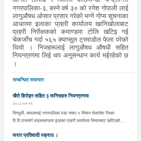
नगरपालिका-३, बस्ने वर्ष ३० को रनेश गोपाली लाई
लागुऔषध ओसार प्रसार गरेको भन्ने गोप्य सुचनाका
आधारमा इलाका प्रहरी कार्यालय खानिखोलाबाट
प्रहरी निरीक्षकको कमाण्डमा टोलि खटिइ गई
चेकजाँच गर्दा ५६५ क्याप्सुल ट्रमाडोल फेला परेको
थियो । निजहरूलाई लागुऔषध औषधी सहित
नियन्त्रणमा लिई थप अनुसन्धान कार्य भईरहेको छ
।
सम्बन्धित समाचार
खैरो हिरोइन सहित ३ मानिसहरु नियन्त्रणमा
२०८३-०४-१९
सिन्धुली, कमलामाई नगरपालिका वडा नम्बर-९ भिमान चेकपोष्ट स्थित
वि.पि.राजमार्ग सडकखण्डमा इलाका प्रहरी कार्यालय भिमानबाट खटिएको
ट्राफिक सहितको टोली र लागु औषध नियन्त्रण व्यूरो शाखा कार्यालय,
फरार प्रतिवादी पक्राउ ।
बर्दिवासको संयुक्त टोलीले मोरङबाट काठमाण्डौ तर्फ जाँदै गरेको चालक