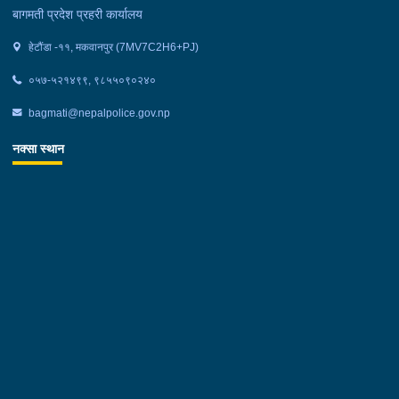
बागमती प्रदेश प्रहरी कार्यालय
हेटौंडा -११, मकवानपुर (7MV7C2H6+PJ)
०५७-५२१४९९, ९८५५०९०२४०
bagmati@nepalpolice.gov.np
नक्सा स्थान