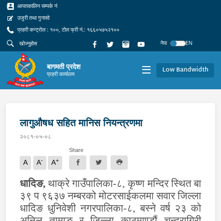
आपतकालिन सम्पर्क नं
उजुरी तथा गुनासो
प्रहरी कन्ट्रोल : १००, टोल फ्री नं.: १६६०५७५२१००
नेपा
EN
बागमती प्रदेश
Low Bandwidth
प्रहरी कार्यालय
लागुऔषध सहित मानिस नियन्त्रणमा
२०८१-०५-०८
Share
-
+
A
A
A
धादिङ,
थाक्रे गाउँपालिका-८, कृष्ण
मन्दिर स्थित बा
३९ प ९६३७ नम्बरको मोटरसाईकलमा सवार जिल्ला
धादिङ धुनिवेशी नगरपालिका-८, बस्ने वर्ष २३ को
अनिल तामाङ र जिल्ला काठमाण्डौं चन्द्रागिरी