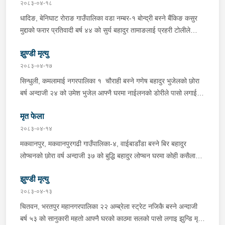
सिन्धुली कमलामाई नगरपालिका वडा नम्बर- १२ बस्ने बर्ष अन्दाजी-२९ को
२०८३-०४-१८
चन्द्र बहादुर माझीले चलाएको म.प्र. व०४-००१ ज ००८६ नं. को
धादिङ, बेनिघाट रोराङ गाउँपालिका वडा नम्बर-१ बोन्द्री बस्ने बैंकिङ कसुर
यात्रुबाहक E.V. हायसमा सवार जिल्ला सिराह मिर्चैया नगरपालिका-५ बस्ने
मुद्दाको फरार प्रतिवादी बर्ष ४४ को सुर्य बहादुर तामाङलाई प्रहरी टोलीले
बर्ष अन्दाजी-२० को सन्देश यादवलाई शंका लागि चेकजाचँ गर्दा निजले
पक्राउ गरेको ।
ल्याएको तरकारीको बोरा भित्र डब्बामा प्लास्टिकले पोका पारी लुकाई छिपाई
झुण्डी मृत्यु
ल्याएको लागु औषध खैरो हिरोइन जस्तो देखिने गिलो पदार्थ ४५.१९० फेला
२०८३-०४-१७
पारी नियन्त्रणमा लिई सोधपुछ गर्दा पछाडी मोटरसाइकलमा सवार चालक
सिन्धुली, कमलामाई नगरपालिका १ चौराही बस्ने गणेष बहादुर भुजेलको छोरा
अभिषेक कुमार साह र सवार राहुल कुमार मण्डलले उक्त सामान दिई पठाएको
बर्ष अन्दाजी २४ को उमेश भुजेल आफ्नै घरमा नाईलनको डोरीले पासो लगाई
भनि खुल्न आएको हुँदा मोटरसाइकल सहित निजहरुलाई नियन्त्रणमा लिई थप
झुण्डी मृत अवस्थामा रहेको खबर प्राप्त हुनासाथ प्रहरी टोली खटिगई
अनुसन्धान कार्य भईरहेको ।
मृत फेला
घटनास्थलमा मुचुल्का सहित थप अनुसन्धान कार्य भइरहेको ।
२०८३-०४-१४
मकवानपुर, मकवानपुरगढी गाउँपालिका-४, वाईबाडाँडा बस्ने बिर बहादुर
लोप्चनको छोरा वर्ष अन्दाजी ३७ को बुद्धि बहादुर लोप्चन घरमा कोही कसैलाई
जानकारी नगराई सम्पर्क विहिन रहेकोमा आफ्नतले खोत तलास गर्ने क्रममा
झुण्डी मृत्यु
मिति २०८३।०४।१४ गते सोहि स्थित कुसुमटार खोल्सामा घोप्टो परी मृत
अवस्थामा फेला परेको । यस घटना सम्बन्धमा थप अनुसन्धान कार्य भईरहेको
२०८३-०४-१३
छ ।
चितवन, भरतपुर महानगरपालिका २२ अम्ब्रेला स्ट्रेट नजिकै बस्ने अन्दाजी
बर्ष ५३ को सानुकारी महतो आफ्नै घरको काठमा सलको पासो लगाइ झुन्डि मृत्यु