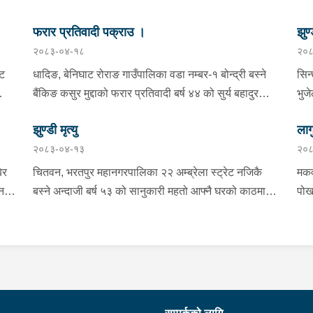
फरार प्रतिवादी पक्राउ ।
झुण्
२०८३-०४-१८
२०८
्ट
धादिङ, बेनिघाट रोराङ गाउँपालिका वडा नम्बर-१ बोन्द्री बस्ने
सिन
बैंकिङ कसुर मुद्दाको फरार प्रतिवादी बर्ष ४४ को सुर्य बहादुर
भुज
तामाङलाई प्रहरी टोलीले पक्राउ गरेको ।
नाई
झुण्डी मृत्यु
लाग
प्र
२०८३-०४-१३
२०८
माई
सहि
िर
चितवन, भरतपुर महानगरपालिका २२ अम्ब्रेला स्ट्रेट नजिकै
मकव
चन
बस्ने अन्दाजी बर्ष ५३ को सानुकारी महतो आफ्नै घरको काठमा
पोख
सलको पासो लगाइ झुन्डि मृत्यु भएको भन्ने खबर प्राप्त हुनासाथ
खान
ंका
प्रहरी टोली खटिगई घटनास्थलमा मुचुल्का सहित थप
खाई
बामा
ला
अनुसन्धान कार्य भइरहेको ।
नजि
ो
 छ ।
शंक
गरा
निर