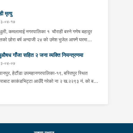
डी मृत्यु
३-०४-१७
्धुली, कमलामाई नगरपालिका १ चौराही बस्ने गणेष बहादुर
ेलको छोरा बर्ष अन्दाजी २४ को उमेश भुजेल आफ्नै घरमा
लनको डोरीले पासो लगाई झुण्डी मृत अवस्थामा रहेको खबर
ुऔषध गाँजा सहित २ जना व्यक्ति नियन्त्रणमा
ाप्त हुनासाथ प्रहरी टोली खटिगई घटनास्थलमा मुचुल्का
३-०४-०७
त थप अनुसन्धान कार्य भइरहेको ।
ानपुर, हेटौंडा उपमहानगरपालिका-१९, बस्तिपुर स्थित
राबाट काकंडभिट्टा आउँदै गरेको ना २ ख.२२९३ नं. को बस
ा खानको लागि माउन्ट दिपज्योती भोजनालयमा रोकि खाना
 गन्तब्य तर्फ जाने क्रममा सोही स्थानमा बसको अन्तिम सिट
कै बसको भित्र १ वटा सेतो बोरा र १ वटा कालो झोला
ास्मद अवस्थामा देखि बसको कन्टेक्टरले तत्कालै जानकारी
उना साथ जिल्ला प्रहरी कार्यलय मकवानपुरबाट प्रहरी
ीक्षकको कमाण्डमा ७ जनाको टोली खटि गई हेर्दा सेतो बोरा र