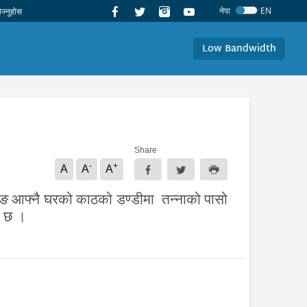
नेपा
EN
Low Bandwidth
Share
-
+
A
A
A
माङ आफ्नै घरको काठको डण्डीमा तन्नाको पासो
ो छ ।