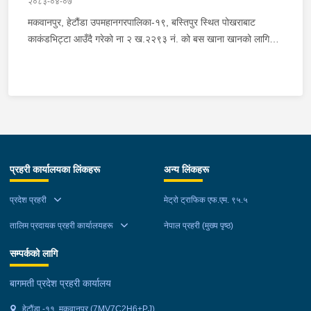
२०८३-०४-०७
मकवानपुर, हेटौंडा उपमहानगरपालिका-१९, बस्तिपुर स्थित पोखराबाट
काकंडभिट्टा आउँदै गरेको ना २ ख.२२९३ नं. को बस खाना खानको लागि
माउन्ट दिपज्योती भोजनालयमा रोकि खाना खाई गन्तब्य तर्फ जाने क्रममा सोही
स्थानमा बसको अन्तिम सिट नजिकै बसको भित्र १ वटा सेतो बोरा र १ वटा
कालो झोला शंकास्मद अवस्थामा देखि बसको कन्टेक्टरले तत्कालै जानकारी
गराउना साथ जिल्ला प्रहरी कार्यलय मकवानपुरबाट प्रहरी निरीक्षकको
कमाण्डमा ७ जनाको टोली खटि गई हेर्दा सेतो बोरा र कालो झोला भित्र
लागुऔषध गाँजा २६ किलोग्राम २० ग्राम फेला परेको । लागुऔषध सहित
जिल्ला मकवानपुर मनहरी गाउँपालिका-३, पाल दमार बस्ने वर्ष अन्दाजी २२ को
प्रहरी कार्यालयका लिंकहरू
अन्य लिंकहरू
समिर मोक्तान र सोहि हेटौंडा उपमहानगरपालिका-१९, बस्तिपुर बस्ने वर्ष
अन्दाजी २० को आशिष लामालाई नियन्त्रणमा लिई थप अनुसन्धान कार्य
प्रदेश प्रहरी
मेट्रो ट्राफिक एफ.एम. ९५.५
भईरहेको छ ।
तालिम प्रदायक प्रहरी कार्यालयहरू
नेपाल प्रहरी (मुख्य पृष्ठ)
सम्पर्कको लागि
बागमती प्रदेश प्रहरी कार्यालय
हेटौंडा -११, मकवानपुर (7MV7C2H6+PJ)