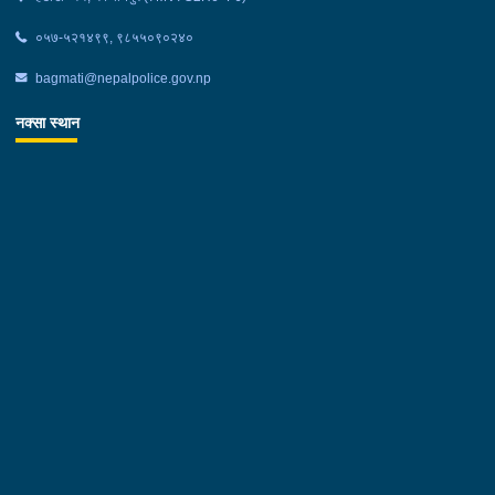
०५७-५२१४९९, ९८५५०९०२४०
bagmati@nepalpolice.gov.np
नक्सा स्थान