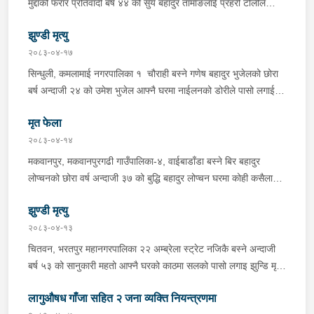
मुद्दाको फरार प्रतिवादी बर्ष ४४ को सुर्य बहादुर तामाङलाई प्रहरी टोलीले
बर्ष अन्दाजी-२० को सन्देश यादवलाई शंका लागि चेकजाचँ गर्दा निजले
पक्राउ गरेको ।
ल्याएको तरकारीको बोरा भित्र डब्बामा प्लास्टिकले पोका पारी लुकाई छिपाई
झुण्डी मृत्यु
ल्याएको लागु औषध खैरो हिरोइन जस्तो देखिने गिलो पदार्थ ४५.१९० फेला
२०८३-०४-१७
पारी नियन्त्रणमा लिई सोधपुछ गर्दा पछाडी मोटरसाइकलमा सवार चालक
सिन्धुली, कमलामाई नगरपालिका १ चौराही बस्ने गणेष बहादुर भुजेलको छोरा
अभिषेक कुमार साह र सवार राहुल कुमार मण्डलले उक्त सामान दिई पठाएको
बर्ष अन्दाजी २४ को उमेश भुजेल आफ्नै घरमा नाईलनको डोरीले पासो लगाई
भनि खुल्न आएको हुँदा मोटरसाइकल सहित निजहरुलाई नियन्त्रणमा लिई थप
झुण्डी मृत अवस्थामा रहेको खबर प्राप्त हुनासाथ प्रहरी टोली खटिगई
अनुसन्धान कार्य भईरहेको ।
मृत फेला
घटनास्थलमा मुचुल्का सहित थप अनुसन्धान कार्य भइरहेको ।
२०८३-०४-१४
मकवानपुर, मकवानपुरगढी गाउँपालिका-४, वाईबाडाँडा बस्ने बिर बहादुर
लोप्चनको छोरा वर्ष अन्दाजी ३७ को बुद्धि बहादुर लोप्चन घरमा कोही कसैलाई
जानकारी नगराई सम्पर्क विहिन रहेकोमा आफ्नतले खोत तलास गर्ने क्रममा
झुण्डी मृत्यु
मिति २०८३।०४।१४ गते सोहि स्थित कुसुमटार खोल्सामा घोप्टो परी मृत
अवस्थामा फेला परेको । यस घटना सम्बन्धमा थप अनुसन्धान कार्य भईरहेको
२०८३-०४-१३
छ ।
चितवन, भरतपुर महानगरपालिका २२ अम्ब्रेला स्ट्रेट नजिकै बस्ने अन्दाजी
बर्ष ५३ को सानुकारी महतो आफ्नै घरको काठमा सलको पासो लगाइ झुन्डि मृत्यु
भएको भन्ने खबर प्राप्त हुनासाथ प्रहरी टोली खटिगई घटनास्थलमा मुचुल्का
लागुऔषध गाँजा सहित २ जना व्यक्ति नियन्त्रणमा
सहित थप अनुसन्धान कार्य भइरहेको ।