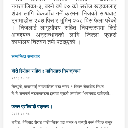
न
गर
पा
लिका-
३
,
बस्ने
व
र्ष २० को सरोज खड्कालाइ
शंका लागि
चेकजाँच गर्ने क्रममा निजको साथबाट
ट्रामाडोल २०७ पिस र भुमिन २०८ पिस
फेला परेको
। निजलाई लागुऔषध
सहित नियन्त्रणमा लिई
आवश्यक अनुसन्धानको लागि जि
ल्ला
प्र
हरी
का
र्यालय
चितवन तर्फ पठाइएको
।
सम्बन्धित समाचार
खैरो हिरोइन सहित ३ मानिसहरु नियन्त्रणमा
२०८३-०४-१९
सिन्धुली, कमलामाई नगरपालिका वडा नम्बर-९ भिमान चेकपोष्ट स्थित
वि.पि.राजमार्ग सडकखण्डमा इलाका प्रहरी कार्यालय भिमानबाट खटिएको
ट्राफिक सहितको टोली र लागु औषध नियन्त्रण व्यूरो शाखा कार्यालय,
फरार प्रतिवादी पक्राउ ।
बर्दिवासको संयुक्त टोलीले मोरङबाट काठमाण्डौ तर्फ जाँदै गरेको चालक
सिन्धुली कमलामाई नगरपालिका वडा नम्बर- १२ बस्ने बर्ष अन्दाजी-२९ को
२०८३-०४-१८
चन्द्र बहादुर माझीले चलाएको म.प्र. व०४-००१ ज ००८६ नं. को
धादिङ, बेनिघाट रोराङ गाउँपालिका वडा नम्बर-१ बोन्द्री बस्ने बैंकिङ कसुर
यात्रुबाहक E.V. हायसमा सवार जिल्ला सिराह मिर्चैया नगरपालिका-५ बस्ने