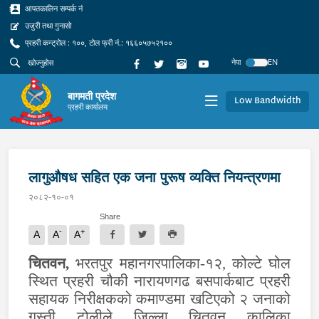
आपतकालिन सम्पर्क नं
उजुरी तथा गुनासो
प्रहरी कन्ट्रोल : १००, टोल फ्री नं.: १६६०५७५२१००
नेपा
EN
बागमती प्रदेश
Low Bandwidth
प्रहरी कार्यालय
लागुऔषध सहित एक जना पुरूष व्यक्ति नियन्त्रणमा
२०८२-१०-०१
Share
-
+
A
A
A
चितवन
,
भरतपुर म
हा
न
गर
पा
लिका-
१२
,
कोल्टे घोल
स्थित प्र
हरी
चौ
की
नारायणगढ बसपार्कबाट प्र
हरी
स
हायक
नि
रीक्षक
को कमाण्डमा
खटिएको
२ जनाको
गस्ती टोलीले जि
ल्ला
चितवन कालिका