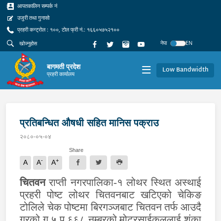
आपतकालिन सम्पर्क नं
उजुरी तथा गुनासो
प्रहरी कन्ट्रोल : १००, टोल फ्री नं.: १६६०५७५२१००
नेपा
EN
बागमती प्रदेश
Low Bandwidth
प्रहरी कार्यालय
प्रतिबन्धित औषधी सहित मानिस पक्राउ
२०८०-०५-०४
Share
-
+
A
A
A
चितवन
राप्ती नगरपालिका-१ लोथर स्थित अस्थाई
प्रहरी पोष्ट लोथर चितवनबाट खटिएको चेकिङ
टोलिले चेक पोष्टमा बिरगञ्जबाट चितवन तर्फ आउदै
गरको ग ५ प ६६८ नम्बरको मोटरसाईकललाई शंका