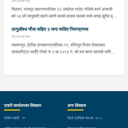
अवस्थामा फेला परेको । यस घटना सम्बन्धमा थप अनुसन्धान कार्य भईरहेको
२०८३-०४-१३
छ ।
चितवन, भरतपुर महानगरपालिका २२ अम्ब्रेला स्ट्रेट नजिकै बस्ने अन्दाजी
बर्ष ५३ को सानुकारी महतो आफ्नै घरको काठमा सलको पासो लगाइ झुन्डि मृत्यु
भएको भन्ने खबर प्राप्त हुनासाथ प्रहरी टोली खटिगई घटनास्थलमा मुचुल्का
लागुऔषध गाँजा सहित २ जना व्यक्ति नियन्त्रणमा
सहित थप अनुसन्धान कार्य भइरहेको ।
२०८३-०४-०७
मकवानपुर, हेटौंडा उपमहानगरपालिका-१९, बस्तिपुर स्थित पोखराबाट
काकंडभिट्टा आउँदै गरेको ना २ ख.२२९३ नं. को बस खाना खानको लागि
माउन्ट दिपज्योती भोजनालयमा रोकि खाना खाई गन्तब्य तर्फ जाने क्रममा सोही
स्थानमा बसको अन्तिम सिट नजिकै बसको भित्र १ वटा सेतो बोरा र १ वटा
कालो झोला शंकास्मद अवस्थामा देखि बसको कन्टेक्टरले तत्कालै जानकारी
गराउना साथ जिल्ला प्रहरी कार्यलय मकवानपुरबाट प्रहरी निरीक्षकको
कमाण्डमा ७ जनाको टोली खटि गई हेर्दा सेतो बोरा र कालो झोला भित्र
लागुऔषध गाँजा २६ किलोग्राम २० ग्राम फेला परेको । लागुऔषध सहित
जिल्ला मकवानपुर मनहरी गाउँपालिका-३, पाल दमार बस्ने वर्ष अन्दाजी २२ को
प्रहरी कार्यालयका लिंकहरू
अन्य लिंकहरू
समिर मोक्तान र सोहि हेटौंडा उपमहानगरपालिका-१९, बस्तिपुर बस्ने वर्ष
अन्दाजी २० को आशिष लामालाई नियन्त्रणमा लिई थप अनुसन्धान कार्य
प्रदेश प्रहरी
मेट्रो ट्राफिक एफ.एम. ९५.५
भईरहेको छ ।