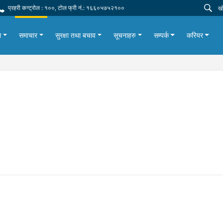
प्रहरी कन्ट्रोल : १००, टोल फ्री नं.: १६६०५७५२१००
ा
समाचार
सुरक्षा तथा बचाव
सूचनाहरु
सम्पर्क
करियर