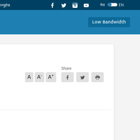
नेपा
EN
Low Bandwidth
Share
-
+
A
A
A