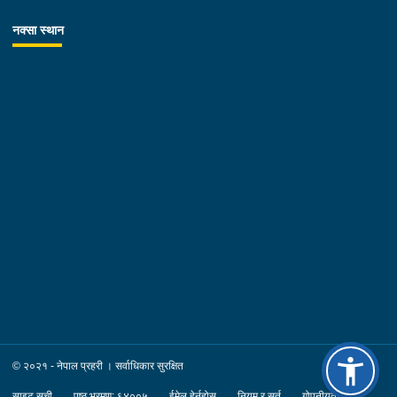
नक्सा स्थान
© २०२१ - नेपाल प्रहरी । सर्वाधिकार सुरक्षित
साइट सूची
पृष्ठ भ्रमण: ६४००५
ईमेल हेर्नुहोस्
नियम र सर्त
गोपनीयता नीति