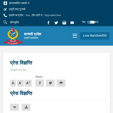
आपतकालिन सम्पर्क नं
उजुरी तथा गुनासो
प्रहरी कन्ट्रोल : १००, टोल फ्री नं.: १६६०५७५२१००
नेपा
EN
बागमती प्रदेश
Low Bandwidth
प्रहरी कार्यालय
प्रेस विज्ञप्ति
२०७९-११-१४
Share
-
+
A
A
A
प्रेस विज्ञप्ति